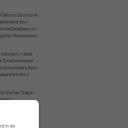
 Salcos Structural
 geleverd door
ental Database on
zgitter Mannesman
r Category 1 data,
he Environmental
o proprietary data
qualified third
oor Peiner Träger
gitter
ner Träger op
geleverd door …
rd in de