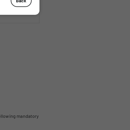
Back
No
following mandatory