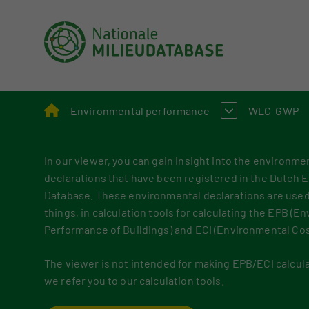
Environmental performance
WLC-GWP
In our viewer, you can gain insight into the environme
Assessment Method for Environmental Perform
What is W
declarations that have been registered in the Dutch 
Applying environmental performance to new and
Assessme
Database. These environmental declarations are use
things, in calculation tools for calculating the EPB (E
Environmental performance calculation
Performance of Buildings) and ECI (Environmental Cost
Calculation tools
The viewer is not intended for making EPB/ECI calcula
Circular construction
we refer you to our calculation tools.
Policy and legislation