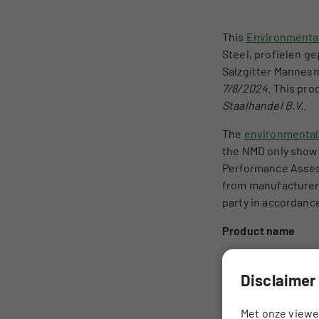
This
Environmental
Steel, profielen g
Salzgitter Mannes
7/8/2024
. This pr
Staalhandel B.V.
.
The
environmental
the NMD only shows
Performance Assess
from manufacturers
party in accordance
Product name
Disclaimer
Description
Met onze viewer