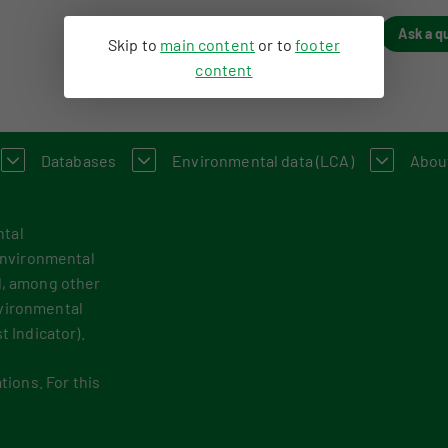
Ask a q
Skip to
main content
or to
footer
content
Databases
Environmental data (LCA)
Abou
ntal
ance of Construction Works
LC-GWP?
Dutch Environmental Database
Environmental declaration
An 
Environmental
 existing buildings
nt Method WLC-GWP
Process database
My product in NMD
Con
d, among other
nvironmental
About the viewer
Information for Life Cycle Assessment
Our
 Indicator).
Functional descriptions
Environmental data for producers a
Org
tions. For this
Information for data users
Compensation scheme Filling the Ga
Fee
Featured category 1 environmental declaration
Environmental impact categories
Vaca