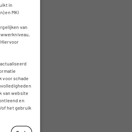
ikt in
n) en MKI
rgelijken van
ouwwerkniveau,
 Hiervoor
actualiseerd
formatie
jk voor schade
onvolledigheden
k van website
ontleend en
/of het gebruik
Scaling variants