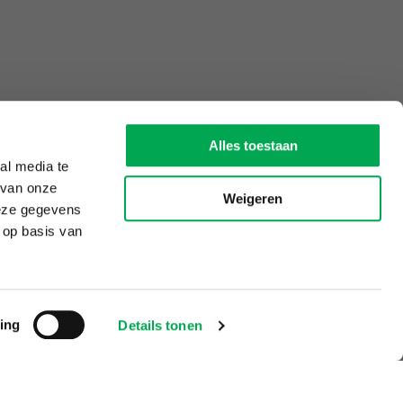
Alles toestaan
al media te
 van onze
Weigeren
deze gegevens
 op basis van
ing
Details tonen
of update van