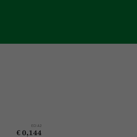
es
 Events
ss information Nationale Milieudatabase
D
nvironmental data & LCAs
ECI
A2
€ 0,144