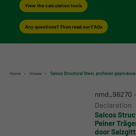
View the calculation tools
Example projects
Any questions? Then read our FAQs
Home
Viewer
nmd_96270
Declaration
Salcos Struc
Peiner Träge
door Salzgi