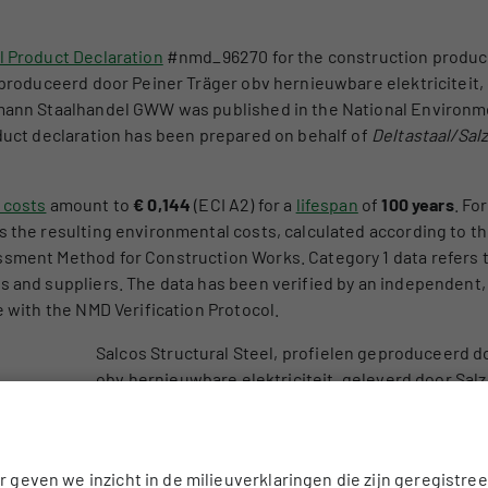
 Product Declaration
#nmd_96270 for the construction product
eproduceerd door Peiner Träger obv hernieuwbare elektriciteit,
mann Staalhandel GWW was published in the National Environm
oduct declaration has been prepared on behalf of
Deltastaal/Sal
 costs
amount to
€ 0,144
(ECI A2) for a
lifespan
of
100 years
. Fo
 the resulting environmental costs, calculated according to t
ment Method for Construction Works. Category 1 data refers t
 and suppliers. The data has been verified by an independent, 
 with the NMD Verification Protocol.
Salcos Structural Steel, profielen geproduceerd d
obv hernieuwbare elektriciteit, geleverd door Salz
Mannesmann Staalhandel GWW
Staal Constructieprofielen geproduceerd door Pei
basis van hernieuwbare elektriciteit, bewerkt en 
 geven we inzicht in de milieuverklaringen die zijn geregistree