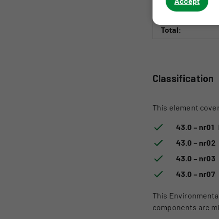
Accept
Constructieprofie
Total:
Classification
This element cove
43.0 – nr01
43.0 – nr02
43.0 – nr03
43.0 – nr07
This Environmental
components are mi