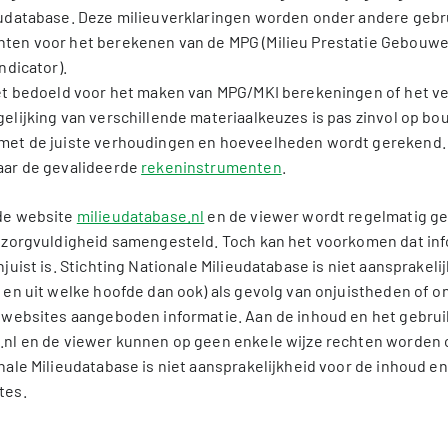
Show more...
eudatabase. Deze milieuverklaringen worden onder andere gebru
duct
ten voor het berekenen van de MPG (Milieu Prestatie Gebouwe
#nmd_96270
r
ndicator).
ory
Categorie 1
iet bedoeld voor het maken van MPG/MKI berekeningen of het ve
elijking van verschillende materiaalkeuzes is pas zinvol op b
Peiner Träger
met de juiste verhoudingen en hoeveelheden wordt gerekend.
Deltastaal/Salzgitter Mannesman Staalhandel B.V.
aar de gevalideerde
rekeninstrumenten
.
f
July 08, 2024
duct
de website
milieudatabase.nl
en de viewer wordt regelmatig ge
e zorgvuldigheid samengesteld. Toch kan het voorkomen dat in
1 kg
njuist is. Stichting Nationale Milieudatabase is niet aansprakeli
 en uit welke hoofde dan ook) als gevolg van onjuistheden of 
espan
100 jaar
e websites aangeboden informatie. Aan de inhoud en het gebrui
ion
GWW
.nl en de viewer kunnen op geen enkele wijze rechten worden 
nale Milieudatabase is niet aansprakelijkheid voor de inhoud en
tes.
file
ECI A1
ECI A2