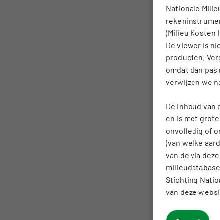
Nationale Mili
Environmental Pro
rekeninstrumen
Declaration numbe
(Milieu Kosten I
Declaration categ
De viewer is n
producten. Verg
Brand
omdat dan pas 
Owner
verwijzen we n
Publication date o
Environmental Pro
De inhoud van 
Declaration
en is met grot
Functional unit
onvolledig of o
(van welke aard
Representative lif
van de via dez
Area(s) of applicat
milieudatabase
Stichting Natio
van deze websi
Environmental pro