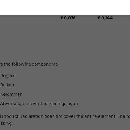
len (kg)
€ 0,078
€ 0,144
€ 0,078
€ 0,144
rs the following components:
Liggers
Balken
Kolommen
Afwerkings- en verduurzamingslagen
 Product Declaration does not cover the entire element. The 
ssing.