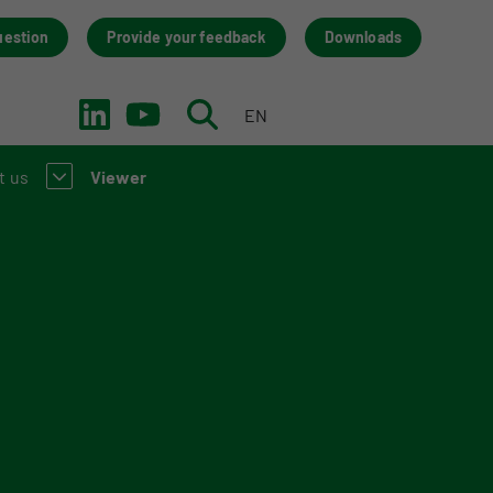
uestion
Provide your feedback
Downloads
EN
NL
t us
Viewer
introduction to the NMD
tact
 (LCA) practitioners
 team
nd manufacturers
anisation
ps
dback
ncies (only in Dutch)