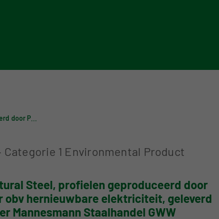
Digigo
Verifying environmental data
Rat
Frequently asked questions about the databases
Recognised LCA experts
NMD
Category 3 data
Pre
Non-Dutch LCAs and EPDs in the NM
Frequently asked questions about e
Salcos Structural Steel, profielen geproduceerd door Peiner Träger obv hernieuwbare elektriciteit, geleverd door Salzgitter Mannesmann Staalhandel GWW
–
Categorie 1
Environmental Product
tural Steel, profielen geproduceerd door
r obv hernieuwbare elektriciteit, geleverd
tter Mannesmann Staalhandel GWW