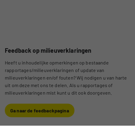
Feedback op milieuverklaringen
Heeft u inhoudelijke opmerkingen op bestaande
rapportages/milieuverklaringen of update van
milieuverklaringen en/of fouten? Wij nodigen u van harte
uit om deze met ons te delen. Als u rapportages of
milieuverklaringen mist kunt u dit ook doorgeven.
Ga naar de feedbackpagina