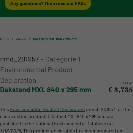
Information for Life Cycle Assessment (LCA) practitioners
Ask a question
Any questions? Then read our FAQs
Contact
Example projects
Information for data users
Provide your feedback
Environmental data for producers and manufacturers
Our team
Featured category 1 environmental declaration
Downloads
Compensation scheme Filling the Gaps
Organisation
Digigo
Environmental impact categories
Feedback
Home
Viewer
Dakstand MXL 840 x 295 mm
Frequently asked questions about the databases
Verifying environmental data
Vacancies (only in Dutch)
Search
nmd_201957
–
Categorie 1
Recognised LCA experts
Rates
Environmental Product
Category 3 data
NMD Events
Declaration
ECI
A2
Non-Dutch LCAs and EPDs in the NMD
Press information Nationale Milieudatabase
Dakstand MXL 840 x 295 mm
€ 3,735
Frequently asked questions about environmental data & LCAs
This
Environmental Product Declaration
#nmd_201957 for the
construction product Dakstand MXL 840 x 295 mm was
published in the National Environmental Database on
5/13/2025
. This product declaration has been prepared on