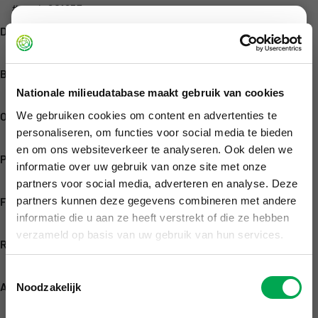
#nmd_201957
Disclaimer
Declaration category
Categorie 1
Met onze viewer geven we inzicht in de
Brand
milieuverklaringen die zijn geregistreerd in de
Isoniq
Nationale milieudatabase maakt gebruik van cookies
Nationale Milieudatabase. Deze milieuverklaringen
worden onder andere gebruikt in rekeninstrumenten
We gebruiken cookies om content en advertenties te
Owner
voor het berekenen van de MPG (Milieu Prestatie
personaliseren, om functies voor social media te bieden
Isoniq B.V.
Gebouwen) en MKI (Milieu Kosten Indicator).
en om ons websiteverkeer te analyseren. Ook delen we
Publication date of Environmental Product Declaration
De viewer is niet bedoeld voor het maken van
informatie over uw gebruik van onze site met onze
May 13, 2025
MPG/MKI berekeningen of het vergelijken van
partners voor social media, adverteren en analyse. Deze
producten. Vergelijking van verschillende
partners kunnen deze gegevens combineren met andere
Functional unit
informatie die u aan ze heeft verstrekt of die ze hebben
materiaalkeuzes is pas zinvol op bouwwerkniveau,
1 m
verzameld op basis van uw gebruik van hun services.
omdat dan pas met de juiste verhoudingen en
Representative lifespan
hoeveelheden wordt gerekend. Hiervoor verwijzen
75 jaar
we naar de gevalideerde
rekeninstrumenten
.
Toestemmingsselectie
Area(s) of application
Noodzakelijk
B&U
De inhoud van de website
milieudatabase.nl
en de