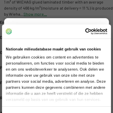
1 m³ of WIEHAG glued laminated timber with an average
density of 466 kg/m³ (moisture at delivery = 11 %) is produced
by Wieha…
Show more...
Environmental Product Declaration number
Disclaimer
#nmd_106418
Met onze viewer geven we inzicht in de
Declaration category
milieuverklaringen die zijn geregistreerd in de
Categorie 1
Nationale milieudatabase maakt gebruik van cookies
Nationale Milieudatabase. Deze milieuverklaringen
Owner
worden onder andere gebruikt in rekeninstrumenten
We gebruiken cookies om content en advertenties te
Wiehag Timber Construction GmbH
voor het berekenen van de MPG (Milieu Prestatie
personaliseren, om functies voor social media te bieden
Publication date of Environmental Product Declaration
Gebouwen) en MKI (Milieu Kosten Indicator).
en om ons websiteverkeer te analyseren. Ook delen we
August 26, 2024
De viewer is niet bedoeld voor het maken van
informatie over uw gebruik van onze site met onze
MPG/MKI berekeningen of het vergelijken van
partners voor social media, adverteren en analyse. Deze
Functional unit
producten. Vergelijking van verschillende
partners kunnen deze gegevens combineren met andere
1 m
informatie die u aan ze heeft verstrekt of die ze hebben
materiaalkeuzes is pas zinvol op bouwwerkniveau,
Representative lifespan
verzameld op basis van uw gebruik van hun services.
omdat dan pas met de juiste verhoudingen en
100 jaar
hoeveelheden wordt gerekend. Hiervoor verwijzen
we naar de gevalideerde
rekeninstrumenten
.
Area(s) of application