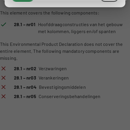
This element covers the following components:
28.1 – nr01
Hoofddraagconstructies van het gebouw
met kolommen, liggers en/of spanten
This Environmental Product Declaration does not cover the
entire element. The following mandatory components are
missing.
28.1 – nr02
Verzwaringen
28.1 – nr03
Verankeringen
28.1 – nr04
Bevestigingsmiddelen
28.1 – nr05
Conserveringsbehandelingen