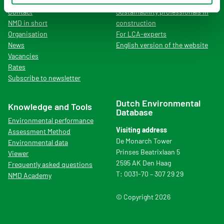
About the NMD
For manufacturers
Contact
Sustainability professionals in
NMD in short
construction
Organisation
For LCA-experts
News
English version of the website
Vacancies
Rates
Subscribe to newsletter
Dutch Environmental
Knowledge and Tools
Database
Environmental performance
Visiting address
Assessment Method
De Monarch Tower
Environmental data
Prinses Beatrixlaan 5
Viewer
2595 AK Den Haag
Frequently asked questions
T: 0031-70 – 307 29 29
NMD Academy
© Copyright 2026