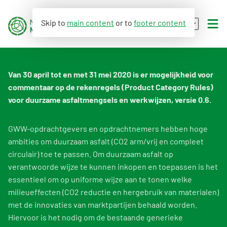
Skip to
main content
or to
footer content
EN
NL
Van 30 april tot en met 31 mei 2020 is er mogelijkheid voor
Environmental performance
commentaar op de rekenregels (Product Category Rules)
voor duurzame asfaltmengsels en werkwijzen, versie 0.6.
WLC-GWP
Assessment Method for Environmental Performance of Construction Works
GWW-opdrachtgevers en opdrachtnemers hebben hoge
Databases
Applying environmental performance to new and existing buildings
What is WLC-GWP?
ambities om duurzaam asfalt (CO2 arm/vrij en compleet
circulair) toe te passen. Om duurzaam asfalt op
Environmental data (LCA)
Environmental performance calculation
Assessment Method WLC-GWP
Dutch Environmental Database
verantwoorde wijze te kunnen inkopen en toepassen is het
Calculation tools
essentieel om op uniforme wijze aan te tonen welke
About us
Process database
Environmental declaration
milieueffecten (CO2 reductie en hergebruik van materialen)
Policy and legislation
Viewer
About the viewer
met de innovaties van marktpartijen behaald worden.
My product in NMD
An introduction to the NMD
Example projects
Hiervoor is het nodig om de bestaande generieke
Functional descriptions