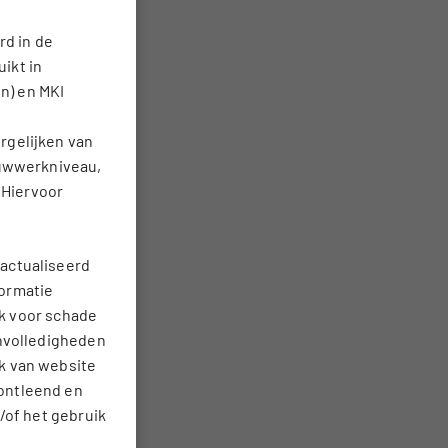
rd in de
ikt in
n) en MKI
rgelijken van
ouwwerkniveau,
 Hiervoor
actualiseerd
formatie
jk voor schade
onvolledigheden
k van website
ontleend en
/of het gebruik