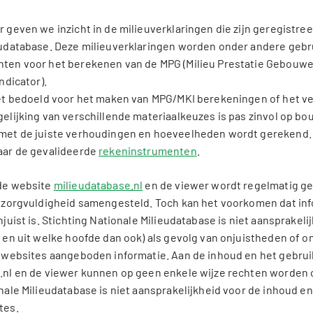
 geven we inzicht in de milieuverklaringen die zijn geregistree
eudatabase. Deze milieuverklaringen worden onder andere gebru
ten voor het berekenen van de MPG (Milieu Prestatie Gebouwe
ndicator).
iet bedoeld voor het maken van MPG/MKI berekeningen of het ve
elijking van verschillende materiaalkeuzes is pas zinvol op b
met de juiste verhoudingen en hoeveelheden wordt gerekend.
aar de gevalideerde
rekeninstrumenten
.
de website
milieudatabase.nl
en de viewer wordt regelmatig ge
e zorgvuldigheid samengesteld. Toch kan het voorkomen dat in
njuist is. Stichting Nationale Milieudatabase is niet aansprakeli
 en uit welke hoofde dan ook) als gevolg van onjuistheden of 
e websites aangeboden informatie. Aan de inhoud en het gebrui
.nl en de viewer kunnen op geen enkele wijze rechten worden 
nale Milieudatabase is niet aansprakelijkheid voor de inhoud en
tes.