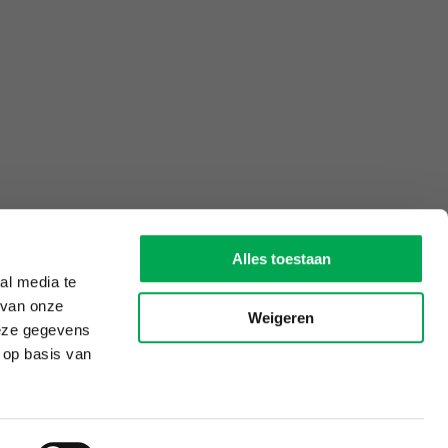
Alles toestaan
al media te
 van onze
Weigeren
deze gegevens
 op basis van