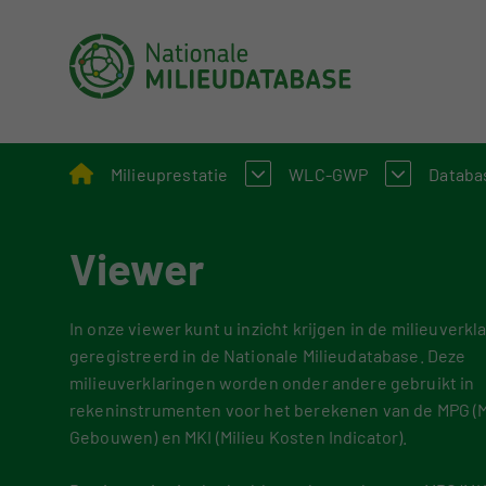
Milieuprestatie
WLC-GWP
Databa
Viewer
Bepalingsmethode Milieuprestatie Bouwwerk
Wat is WLC-GWP
Natio
Milieuprestatie toepassen bij B&U en GWW
Bepalingsmethode WL
Proce
In onze viewer kunt u inzicht krijgen in de milieuverkla
Milieuprestatieberekening
Over 
geregistreerd in de Nationale Milieudatabase. Deze
milieuverklaringen worden onder andere gebruikt in
Rekeninstrumenten
Funct
rekeninstrumenten voor het berekenen van de MPG (Mi
Circulair bouwen
Gebru
Gebouwen) en MKI (Milieu Kosten Indicator).
Beleid en regelgeving
Uitgel