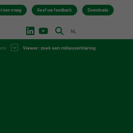
el een vraag
Geef uw feedback
Downloads
NL
EN
ons
Viewer: zoek een milieuverklaring
w bij de NMD? Zo werkt het stelsel
trainingen
act
 Academy
 team
nisatie
rum Stichting NMD
dback