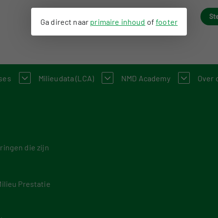
St
Ga direct naar
primaire inhoud
of
footer
ses
Milieudata (LCA)
NMD Academy
Over 
en
nale Milieudatabase
Milieuverklaring
Cursusmateriaal
Nieu
C-GWP
ssendatabase
Mijn product in de NMD
Overzicht opleidingen en 
Cont
ringen die zijn
de viewer
Informatie voor LCA-opstellers en Toetsers
Veelgestelde vragen NMD
Ons
ionele beschrijvingen
Informatie voor producenten en fabrikanten
Orga
lieu Prestatie
ik van NMD-data
Vergoedingsregeling Witte Vlekken
Lust
icht CAT1 milieuverklaring
Milieu-impact categorieën
Fee