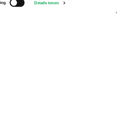
ing
Details tonen
of update van
elen. Als u