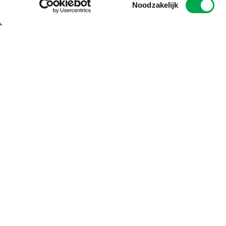
Noodzakelijk
Feedback 
Heeft u inhoudelij
milieuverklaringen 
rapportages of mil