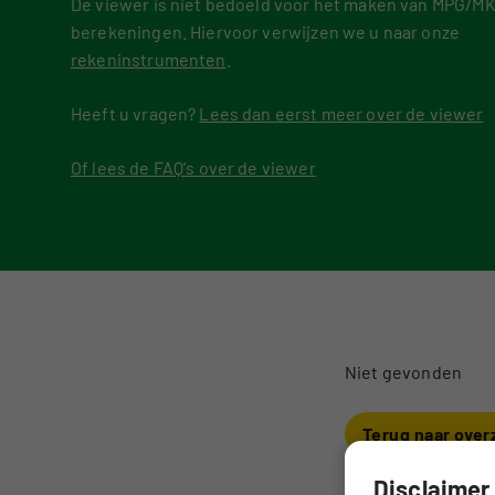
De viewer is niet bedoeld voor het maken van MPG/MK
berekeningen. Hiervoor verwijzen we u naar onze
Voorbeeldprojecten
DigiG
rekeninstrumenten
.
Veelg
Heeft u vragen?
Lees dan eerst meer over de viewer
Of lees de FAQ's over de viewer
Niet gevonden
Terug naar over
Disclaimer