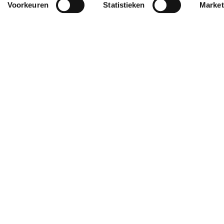
Voorkeuren
Statistieken
Market
op milieuverklaringen
ke opmerkingen op bestaande rapportages/milieuverklaringen 
en/of fouten? Wij nodigen u van harte uit om deze met ons te d
ieuverklaringen mist kunt u dit ook doorgeven.