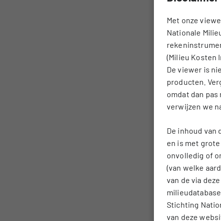
Met onze viewer
Nationale Mili
rekeninstrumen
(Milieu Kosten I
De viewer is n
producten. Verg
omdat dan pas 
verwijzen we n
De inhoud van 
en is met grot
onvolledig of o
(van welke aard
van de via dez
milieudatabase
Stichting Natio
van deze websi