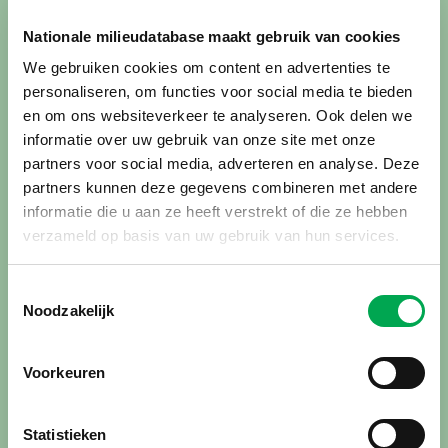
Milieuprestatie Bouwwerken en aangepaste MPG-eisen
Nationale milieudatabase maakt gebruik van cookies
in werking
Toepassing van milieuprestatie in de praktijk
We gebruiken cookies om content en advertenties te
Rekeninstrumenten voor milieuprestatie
personaliseren, om functies voor social media te bieden
en om ons websiteverkeer te analyseren. Ook delen we
Werken met de Bepalingsmethode Milieuprestatie
informatie over uw gebruik van onze site met onze
Bouwwerken
partners voor social media, adverteren en analyse. Deze
Verschil tussen categorie 1, 2 en 3 data
partners kunnen deze gegevens combineren met andere
Categorie 3 data en toepassing
informatie die u aan ze heeft verstrekt of die ze hebben
Kwaliteit en toetsing van milieudata
verzameld op basis van uw gebruik van hun services.
Aan de slag met milieudata van de NMD
Toestemmingsselectie
Noodzakelijk
Gebruik deze pagina’s om inzicht te krijgen in hoe
milieudata wordt toegepast in
milieuprestatieberekeningen en hoe u hiermee werkt in de
Voorkeuren
praktijk.
Statistieken
Heeft u een vraag? Bekijk de
veelgestelde vragen
of neem