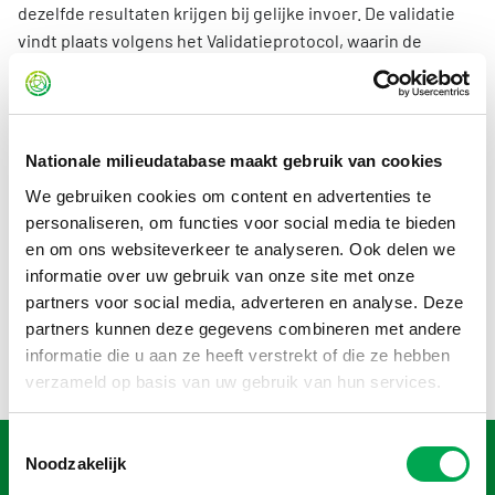
dezelfde resultaten krijgen bij gelijke invoer. De validatie
vindt plaats volgens het Validatieprotocol, waarin de
gestandaardiseerde werkwijze is vastgelegd voor het
valideren van berekeningen en resultaten en waarmee de
kwaliteit en consistentie binnen het milieuprestatiestelsel
wordt geborgd. Om het stempel gevalideerd te behouden
Nationale milieudatabase maakt gebruik van cookies
worden de instrumenthouders twee keer per jaar
We gebruiken cookies om content en advertenties te
gevalideerd.
personaliseren, om functies voor social media te bieden
en om ons websiteverkeer te analyseren. Ook delen we
Naast de gevalideerde berekeningen kan een
informatie over uw gebruik van onze site met onze
rekeninstrumenten aanvullende functionaliteiten of
partners voor social media, adverteren en analyse. Deze
berekeningen bevatten; op deze pagina staat per
partners kunnen deze gegevens combineren met andere
instrument precies aangegeven voor welke onderdelen en
informatie die u aan ze heeft verstrekt of die ze hebben
berekeningen de validatie geldt.
verzameld op basis van uw gebruik van hun services.
Toestemmingsselectie
Noodzakelijk
Wat betekent validatie?