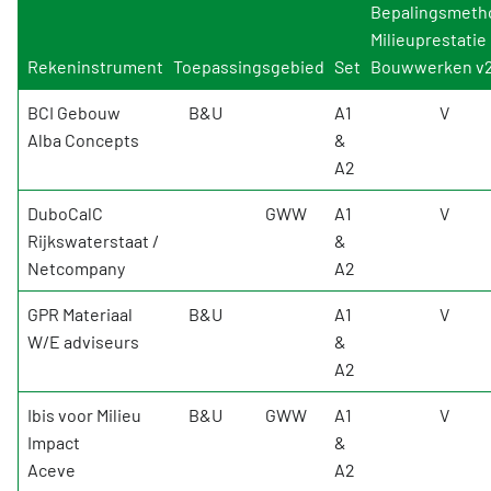
Bepalingsmeth
Milieuprestatie
Rekeninstrument
Toepassingsgebied
Set
Bouwwerken v2
BCI Gebouw
B&U
A1
V
Alba Concepts
&
A2
DuboCalC
GWW
A1
V
Rijkswaterstaat /
&
Netcompany
A2
GPR Materiaal
B&U
A1
V
W/E adviseurs
&
A2
Ibis voor Milieu
B&U
GWW
A1
V
Impact
&
Aceve
A2