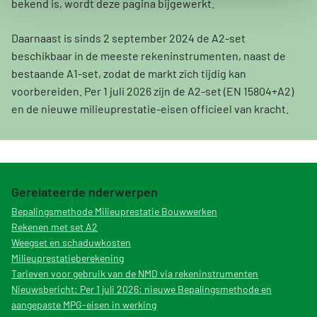
bekend is, wordt deze pagina bijgewerkt.
Daarnaast is sinds 2 september 2024 de A2-set
beschikbaar in de meeste rekeninstrumenten, naast de
bestaande A1-set, zodat de markt zich tijdig kan
voorbereiden. Per 1 juli 2026 zijn de A2-set (EN 15804+A2)
en de nieuwe milieuprestatie-eisen officieel van kracht.
Gerelateerde nderwerpen
Bepalingsmethode Milieuprestatie Bouwwerken
Rekenen met set A2
Weegset en schaduwkosten
Milieuprestatieberekening
Tarieven voor gebruik van de NMD via rekeninstrumenten
Nieuwsbericht: Per 1 juli 2026: nieuwe Bepalingsmethode en
aangepaste MPG-eisen in werking