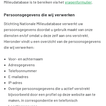
Viewer: zoek een milieuverklaring
Informatie voor LCA-opstellers en Toetsers
Milieudatabase is te bereiken via het
vragenformulier
.
Overzicht opleidingen en trainingen
Voorbeeldprojecten
Nieuw bij de NMD? Zo werkt het stelsel
Gebruik van NMD-data
Informatie voor producenten en fabrikanten
Veelgestelde vragen NMD Academy
Stel een vraag
Contact
Persoonsgegevens die wij verwerken
Uitgelicht CAT1 milieuverklaring
Vergoedingsregeling Witte Vlekken
Geef uw feedback
Ons team
Stichting Nationale Milieudatabase verwerkt uw
DigiGO
Milieu-impact categorieën
persoonsgegevens doordat u gebruik maakt van onze
Downloads
Organisatie
diensten en/of omdat u deze zelf aan ons verstrekt.
Veelgestelde vragen over de databases
Toetsing van de milieudata
Hieronder vindt u een overzicht van de persoonsgegevens
Lustrum Stichting NMD
die wij verwerken:
Vind een erkende LCA-toetser of opsteller
Feedback
Zoeken
Categorie 3 data
Voor- en achternaam
Vacatures
Adresgegevens
Niet-Nederlandse LCA's en EPD's in de NMD
Telefoonnummer
Tarieven
Veelgestelde vragen over milieudata & LCA's
E-mailadres
NMD Events
IP-adres
Overige persoonsgegevens die u actief verstrekt
Persinformatie Nationale Milieudatabase
bijvoorbeeld door een profiel op deze website aan te
maken, in correspondentie en telefonisch