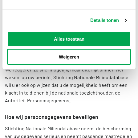
Ter verificatie van de identiteit kan NMD om aanvullende
informatie vragen. Hierbij geldt dat uitsluitend strikt
noodzakelijke gegevens worden gebruikt en dat gevoelige
Details tonen
gegevens (zoals BSN) dienen te worden afgeschermd. Dit
ter bescherming van uw privacy.
Indien u van mening bent dat NMD niet handelt in
Alles toestaan
overeenstemming met de AVG, kan een klacht worden
ingediend bij de Autoriteit Persoonsgegevens
Weigeren
We reageren zo snel mogelijk, maar uiterlijk binnen vier
weken, op uw bericht. Stichting Nationale Milieudatabase
wil u er ook op wijzen dat u de mogelijkheid heeft om een
klacht in te dienen bij de nationale toezichthouder, de
Autoriteit Persoonsgegevens.
Hoe wij persoonsgegevens beveiligen
Stichting Nationale Milieudatabase neemt de bescherming
van uw gegevens serieus en neemt passende maatregelen