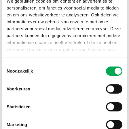
We gebruiken cookies om content en advertenties te
Rechten van betrokkenen
personaliseren, om functies voor social media te bieden
U heeft het recht om uw persoonsgegevens in te zien, te
en om ons websiteverkeer te analyseren. Ook delen we
corrigeren of te verwijderen. Daarnaast heeft u het recht
informatie over uw gebruik van onze site met onze
om uw eventuele toestemming voor de
partners voor social media, adverteren en analyse. Deze
gegevensverwerking in te trekken of bezwaar te maken
partners kunnen deze gegevens combineren met andere
informatie die u aan ze heeft verstrekt of die ze hebben
tegen de verwerking van uw persoonsgegevens door
verzameld op basis van uw gebruik van hun services.
Stichting Nationale Milieudatabase en heeft u het recht op
gegevensoverdraagbaarheid. Dat betekent dat u bij ons
een verzoek kunt indienen om de persoonsgegevens die
Toestemmingsselectie
Noodzakelijk
wij van u beschikken in een computerbestand naar u of een
ander, door u genoemde organisatie, te sturen.
U kunt een verzoek tot inzage, correctie, verwijdering,
Voorkeuren
gegevensoverdracht van uw persoonsgegevens of
verzoek tot intrekking van uw toestemming of bezwaar op
Statistieken
de verwerking van uw persoonsgegevens sturen via het
vragenformulier
.
Marketing