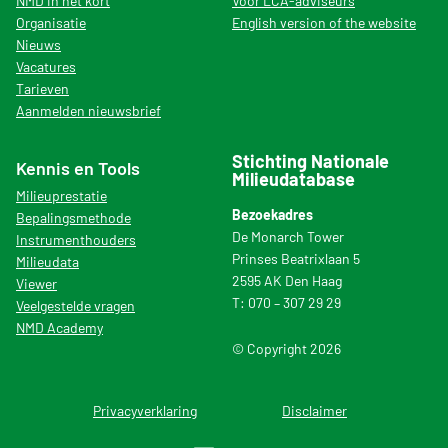
NMD in het kort
Voor LCA-adviseurs
Organisatie
English version of the website
Nieuws
Vacatures
Tarieven
Aanmelden nieuwsbrief
Stichting Nationale
Kennis en Tools
Milieudatabase
Milieuprestatie
Bezoekadres
Bepalingsmethode
De Monarch Tower
Instrumenthouders
Prinses Beatrixlaan 5
Milieudata
2595 AK Den Haag
Viewer
T: 070 – 307 29 29
Veelgestelde vragen
NMD Academy
© Copyright 2026
Privacyverklaring
Disclaimer