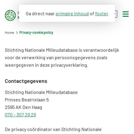
Ga direct naar
primaire inhoud
of
footer
NL
EN
Home
Privacy-cookie policy
Milieuprestatie
Stichting Nationale Milieudatabase is verantwoordelijk
voor de verwerking van persoonsgegevens zoals
WLC-GWP
weergegeven in deze privacyverklaring.
Bepalingsmethode Milieuprestatie Bouwwerken
Databases
Milieuprestatie toepassen bij B&U en GWW
Contactgegevens
Wat is WLC-GWP
Milieudata (LCA)
Milieuprestatieberekening
Stichting Nationale Milieudatabase
Bepalingsmethode WLC-GWP
Nationale Milieudatabase
Prinses Beatrixlaan 5
Rekeninstrumenten
NMD Academy
2595 AK Den Haag
Processendatabase
Milieuverklaring
070 – 307 29 29
Circulair bouwen
Over ons
Over de viewer
Mijn product in de NMD
Cursusmateriaal
Beleid en regelgeving
De privacy coördinator van Stichting Nationale
Functionele beschrijvingen