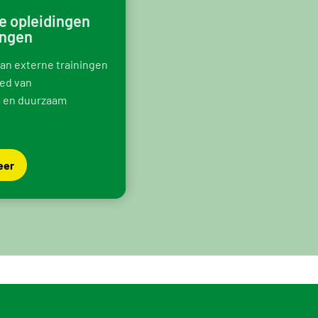
e opleidingen
ingen
van externe trainingen
ied van
a en duurzaam
eer