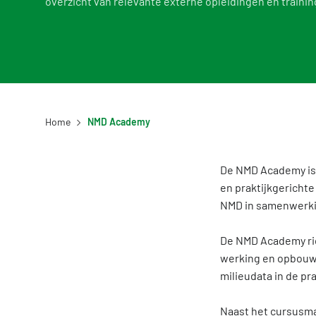
overzicht van relevante externe opleidingen en trainin
DigiGO
Veelge
Home
NMD Academy
De NMD Academy is 
en praktijkgericht
NMD in samenwerki
De NMD Academy rich
werking en opbouw 
milieudata in de pra
Naast het cursusma