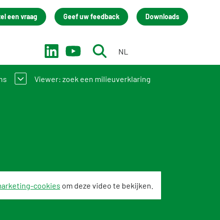
tel een vraag
Geef uw feedback
Downloads
NL
EN
ns
Viewer: zoek een milieuverklaring
 bij de NMD? Zo werkt het stelsel
ainingen
act
Academy
team
isatie
arketing-cookies
om deze video te bekijken.
um Stichting NMD
back