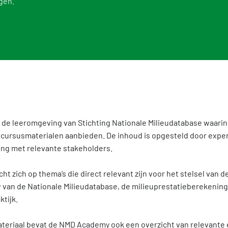
gen.
Toetsing van de milieudata
Vacat
stelde vragen over de databases
Vind een erkende LCA-toetser of opsteller
Tarie
Categorie 3 data
NMD 
Niet-Nederlandse LCA's en EPD's in de NMD
Persi
Veelgestelde vragen over milieudata & LCA's
de leeromgeving van Stichting Nationale Milieudatabase waarin
e cursusmaterialen aanbieden. De inhoud is opgesteld door exper
ng met relevante stakeholders.
t zich op thema’s die direct relevant zijn voor het stelsel van d
van de Nationale Milieudatabase, de milieuprestatieberekening
ktijk.
teriaal bevat de NMD Academy ook een overzicht van relevante