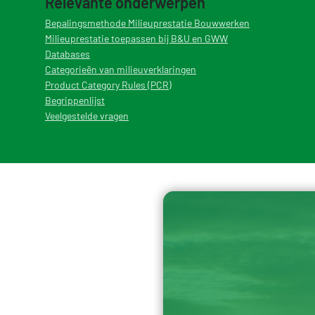
Relevante onderwerpen
Bepalingsmethode Milieuprestatie Bouwwerken
Milieuprestatie toepassen bij B&U en GWW
Databases
Categorieën van milieuverklaringen
Product Category Rules (PCR)
Begrippenlijst
Veelgestelde vragen