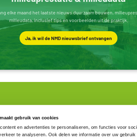
ng elke maand het laatste nieuws duurzaam bouwen, milieupres
milieudata, inclusief tips en voorbeelden uit de praktijk.
Ja, ik wil de NMD nieuwsbrief ontvangen
e
Kennis en Tools
 maakt gebruik van cookies
ontent en advertenties te personaliseren, om functies voor soci
centen
Milieuprestatie
kers van de data
Bepalingsmethode
erkeer te analyseren. Ook delen we informatie over uw gebruik