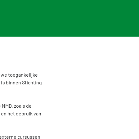
ures
ven
Events
nformatie Nationale Milieudatabase
 we toegankelijke
ts binnen Stichting
e NMD, zoals de
 en het gebruik van
 externe cursussen