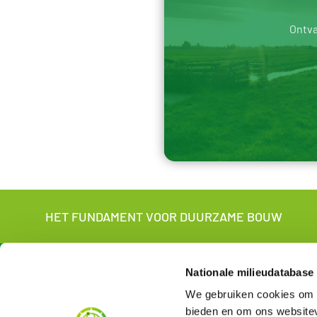
Ontva
HET FUNDAMENT VOOR DUURZAME BOUW
Over ons
Voor wi
Nationale milieudatabase
We gebruiken cookies om c
Over de NMD
Voor produ
Contact
Voor gebrui
bieden en om ons websitev