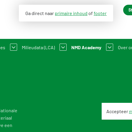
S
Ga direct naar
primaire inhoud
of
footer
ses
Milieudata (LCA)
NMD Academy
Over o
n
ale Milieudatabase
Milieuverklaring
Cursusmateriaal
Nieuw
-GWP
ssendatabase
Mijn product in de NMD
Overzicht opleidingen en tr
Cont
e viewer
Informatie voor LCA-opstellers en Toetsers
Veelgestelde vragen NMD 
Ons 
onele beschrijvingen
Informatie voor producenten en fabrikanten
Organ
Nationale
Accepteer
m
eriaal
k van NMD-data
Vergoedingsregeling Witte Vlekken
Lustr
we een
icht CAT1 milieuverklaring
Milieu-impact categorieën
Feed