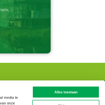
tatie,
Stichting Nationale
Alles toestaan
Milieudatabase
al media te
 van onze
Bezoekadres