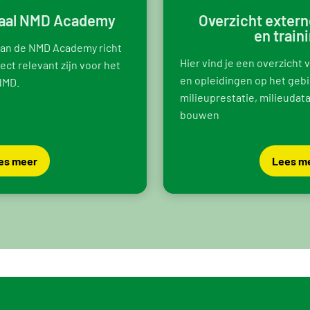
iaal NMD Academy
Overzicht extern
en train
van de NMD Academy richt
Hier vind je een overzicht 
rect relevant zijn voor het
en opleidingen op het geb
NMD.
milieuprestatie, milieudat
bouwen
es meer
Lees m