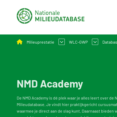
Milieuprestatie
WLC-GWP
Databa
Bepalingsmethode Milieuprestatie Bouwwerke
Wat is WLC-GWP
Nation
Milieuprestatie toepassen bij B&U en GWW
Bepalingsmethode WLC
Proce
NMD Academy
Milieuprestatieberekening
Over d
Rekeninstrumenten
Functi
De NMD Academy is dé plek waar je alles leert over de 
Milieudatabase. Je vindt hier praktijkgericht cursusmat
Beleid en regelgeving
Gebrui
waarmee je direct aan de slag kunt. Daarnaast bieden 
Voorbeeldprojecten
Uitgel