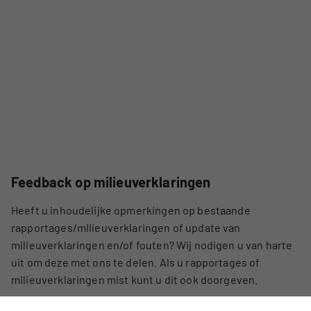
Feedback op milieuverklaringen
Heeft u inhoudelijke opmerkingen op bestaande
rapportages/milieuverklaringen of update van
milieuverklaringen en/of fouten? Wij nodigen u van harte
uit om deze met ons te delen. Als u rapportages of
milieuverklaringen mist kunt u dit ook doorgeven.