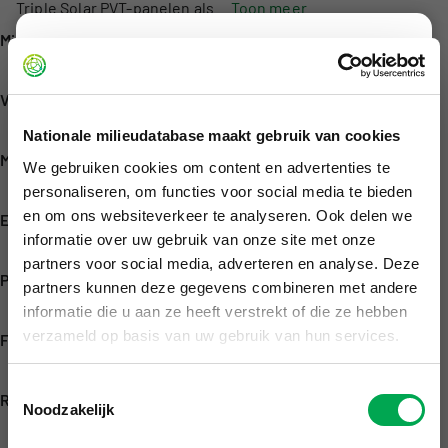
Triple Solar PVT-panelen als …
Toon meer…
Milieuverklaringnummer
Disclaimer
#nmd_202886
Met onze viewer geven we inzicht in de
Verklaringcategorie
milieuverklaringen die zijn geregistreerd in de
Categorie 1
Nationale milieudatabase maakt gebruik van cookies
Nationale Milieudatabase. Deze milieuverklaringen
Merk
worden onder andere gebruikt in rekeninstrumenten
We gebruiken cookies om content en advertenties te
Triple Solar
voor het berekenen van de MPG (Milieu Prestatie
personaliseren, om functies voor social media te bieden
Gebouwen) en MKI (Milieu Kosten Indicator).
en om ons websiteverkeer te analyseren. Ook delen we
Eigenaar
De viewer is niet bedoeld voor het maken van
informatie over uw gebruik van onze site met onze
Triple Solar B.V.
MPG/MKI berekeningen of het vergelijken van
partners voor social media, adverteren en analyse. Deze
Publicatiedatum verklaring
producten. Vergelijking van verschillende
partners kunnen deze gegevens combineren met andere
19 februari 2026
informatie die u aan ze heeft verstrekt of die ze hebben
materiaalkeuzes is pas zinvol op bouwwerkniveau,
verzameld op basis van uw gebruik van hun services.
omdat dan pas met de juiste verhoudingen en
Functionele eenheid
hoeveelheden wordt gerekend. Hiervoor verwijzen
1 stuk
we naar de gevalideerde
rekeninstrumenten
.
Toestemmingsselectie
Representatieve levensduur
Noodzakelijk
17 jaar
De inhoud van de website
milieudatabase.nl
en de