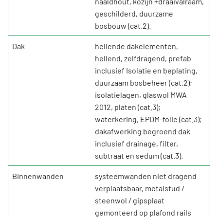
naaldhout, kozijn +draaivalraam,
geschilderd, duurzame
bosbouw (cat.2).
Dak
hellende dakelementen,
hellend, zelfdragend, prefab
inclusief Isolatie en beplating,
duurzaam bosbeheer (cat.2);
isolatielagen, glaswol MWA
2012, platen (cat.3);
waterkering, EPDM-folie (cat.3);
dakafwerking begroend dak
inclusief drainage, filter,
subtraat en sedum (cat.3).
Binnenwanden
systeemwanden niet dragend
verplaatsbaar, metalstud /
steenwol / gipsplaat
gemonteerd op plafond rails