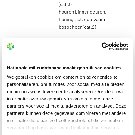
(cat.3);
houten binnendeuren,
honingraat, duurzaam
bosbeheer (cat.2)
Trappen
interne trappen, Europees
naaldhout, geschilderd,
duurzame bosbouw (cat.3).
Afvoeren
dakgoten, hout met bitumen,
Nationale milieudatabase maakt gebruik van cookies
getimmerde goot,
We gebruiken cookies om content en advertenties te
verduurzaamd en alkyd
personaliseren, om functies voor social media te bieden
geschilderd(cat.3);
en om ons websiteverkeer te analyseren. Ook delen we
hemelwaterafvoeren, gevormd
informatie over uw gebruik van onze site met onze
plaatstaal, verzinkt en gecoat
partners voor social media, adverteren en analyse. Deze
(cat.3);
partners kunnen deze gegevens combineren met andere
binnenrioleringen, gerecycled
informatie die u aan ze heeft verstrekt of die ze hebben
PVC (cat.3).
verzameld op basis van uw gebruik van hun services.