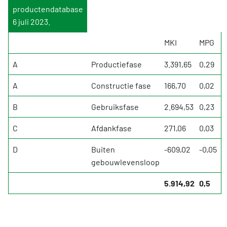
productendatabase
6 juli 2023.
MKI
MPG
A
Productiefase
3.391,65
0,29
A
Constructie fase
166,70
0,02
B
Gebruiksfase
2.694,53
0,23
C
Afdankfase
271,06
0,03
D
Buiten
-609,02
-0,05
gebouwlevensloop
5.914,92
0,5