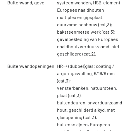
Buitenwand, gevel
systeemwanden, HSB-element,
Europees naaldhouten
multiplex en gipsplaat,
duurzame bosbouw (cat.3);
baksteenmetselwerk (cat.3);
gevelbekleding van Europees
naaldhout, verduurzaamd, niet
geschilderd (cat.2).
Buitenwandopeningen
HR++ (dubbel)glas; coating /
argon-gasvulling. 6/16/6 mm
(cat.3);
vensterbanken, natuursteen,
plaat (cat.3);
buitendeuren, onverduurzaamd
hout, geschilderd alkyd, met
glasopening (cat.3);
buitenkozijnen, Europees