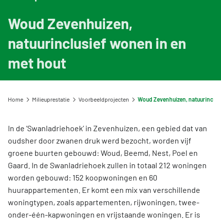
Viewer: zoek een milieuverklaring
Informatie voor LCA-opstellers en Toetsers
Overzicht opleidingen en trainingen
Voorbeeldprojecten
Nieuw bij de NMD? Zo werkt het stelsel
Gebruik van NMD-data
Woud Zevenhuizen,
Informatie voor producenten en fabrikanten
Veelgestelde vragen NMD Academy
Stel een vraag
Contact
Uitgelicht CAT1 milieuverklaring
natuurinclusief wonen in en
Vergoedingsregeling Witte Vlekken
Geef uw feedback
Ons team
DigiGO
met hout
Milieu-impact categorieën
Downloads
Organisatie
Veelgestelde vragen over de databases
Toetsing van de milieudata
Lustrum Stichting NMD
Vind een erkende LCA-toetser of opsteller
Home
Milieuprestatie
Voorbeeldprojecten
Woud Zevenhuizen, natuurinclusief won
Feedback
Zoeken
Categorie 3 data
Vacatures
In de ‘Swanladriehoek’ in Zevenhuizen, een gebied dat van
Niet-Nederlandse LCA's en EPD's in de NMD
oudsher door zwanen druk werd bezocht, worden vijf
Tarieven
groene buurten gebouwd: Woud, Beemd, Nest, Poel en
Veelgestelde vragen over milieudata & LCA's
Gaard. In de Swanladriehoek zullen in totaal 212 woningen
NMD Events
worden gebouwd: 152 koopwoningen en 60
Persinformatie Nationale Milieudatabase
huurappartementen. Er komt een mix van verschillende
woningtypen, zoals appartementen, rijwoningen, twee-
onder-één-kapwoningen en vrijstaande woningen. Er is