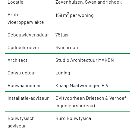
Locatie
Zevenhuizen, Swanlandriehoek
2
Bruto
159 m
per woning
vloeroppervlakte
Gebouwlevensduur
75 jaar
Opdrachtgever
Synchroon
Architect
Studio Architectuur MAKEN
Constructeur
Lüning
Bouwaannemer
Knaap Maatwoningen B.V.
Installatie-adviseur
DVI (voorheen Drietech & Verhoef
Ingenieursbureau)
Bouwfysisch
Buro Bouwfysica
adviseur