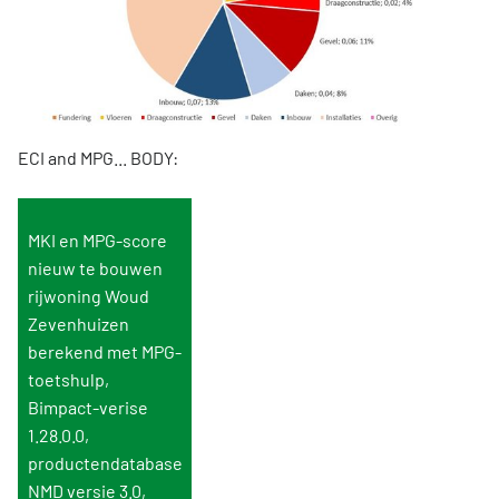
ECI and MPG... BODY:
MKI en MPG-score
nieuw te bouwen
rijwoning Woud
Zevenhuizen
berekend met MPG-
toetshulp,
Bimpact-verise
1.28.0.0,
productendatabase
NMD versie 3.0,