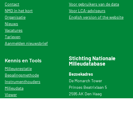
Contact
Voor gebruikers van de data
NMD in het kort
Voor LCA-adviseurs
Organisatie
English version of the website
Nieuws
Vacatures
Tarieven
Aanmelden nieuwsbrief
Stichting Nationale
Kennis en Tools
Milieudatabase
Milieuprestatie
Bezoekadres
Bepalingsmethode
De Monarch Tower
Instrumenthouders
Prinses Beatrixlaan 5
Milieudata
2595 AK Den Haag
Viewer
T: 070 – 307 29 29
Veelgestelde vragen
NMD Academy
© Copyright 2026
Privacyverklaring
Disclaimer