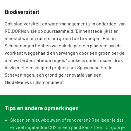
Biodiversiteit
Ook biodiversiteit en watermanagement zijn onderdeel van
RE:BORNs visie op duurzaamheid. ‘Binnenstedelijk is er
meestal weinig ruimte om groen toe te voegen. Hier in
Scheveningen hebben we enkele parkeerplaatsen aan de
voorkant weggehaald en vervangen door een groen perkje
met waterdoorlatende tegels.’ Jouke is ondertussen druk
bezig met een volgend project; het Spaansche Hof in
Scheveningen, een grondige renovatie van een
Middeleeuws rijksmonument.
Tips en andere opmerkingen
Slopen en nieuwbouwen of renoveren? Realiseer je dat
er veel ingebedde CO2 in een pand kan zitten. Dit gooi je