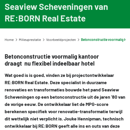
Viewer: zoek een milieuverklaring
Informatie voor LCA-opstellers en Toetsers
Overzicht opleidingen en trainingen
Seaview Scheveningen van
Voorbeeldprojecten
Nieuw bij de NMD? Zo werkt het stelsel
Gebruik van NMD-data
Informatie voor producenten en fabrikanten
Veelgestelde vragen NMD Academy
Stel een vraag
RE:BORN Real Estate
Contact
Uitgelicht CAT1 milieuverklaring
Vergoedingsregeling Witte Vlekken
Geef uw feedback
Ons team
DigiGO
Milieu-impact categorieën
Downloads
Home
Milieuprestatie
Voorbeeldprojecten
Betonconstructie voormalig kantoor draagt nu flexibel in
Organisatie
Veelgestelde vragen over de databases
Toetsing van de milieudata
Lustrum Stichting NMD
Betonconstructie voormalig kantoor
Vind een erkende LCA-toetser of opsteller
draagt nu flexibel indeelbaar hotel
Feedback
Zoeken
Categorie 3 data
Wat goed is is goed, vinden ze bij projectontwikkelaar
Vacatures
Niet-Nederlandse LCA's en EPD's in de NMD
RE:BORN Real Estate. Deze specialist in duurzame
Tarieven
renovaties en transformaties bouwde het pand Seaview
Veelgestelde vragen over milieudata & LCA's
Scheveningen op een betonconstructie uit de jaren ’80 van
NMD Events
de vorige eeuw. De ontwikkelaar liet de MPG-score
Persinformatie Nationale Milieudatabase
berekenen specifiek voor renovatie-transformatie terwijl
dit wettelijk niet verplicht is. Jouke Hennipman, technisch
ontwikkelaar bij RE:BORN geeft alle ins en outs van deze