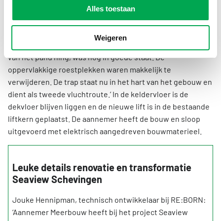
Alles toestaan
Hergebruikte trap
Behalve de betonconstructie, is ook een stalen trap
Weigeren
hergebruikt. ‘De metalen spiltrap die aan de achtergevel
van het pand hing, was nog in goede staat. De
oppervlakkige roestplekken waren makkelijk te
verwijderen. De trap staat nu in het hart van het gebouw en
dient als tweede vluchtroute.’ In de keldervloer is de
dekvloer blijven liggen en de nieuwe lift is in de bestaande
liftkern geplaatst. De aannemer heeft de bouw en sloop
uitgevoerd met elektrisch aangedreven bouwmaterieel.
Leuke details renovatie en transformatie
Seaview Schevingen
Jouke Hennipman, technisch ontwikkelaar bij RE:BORN:
‘Aannemer Meerbouw heeft bij het project Seaview