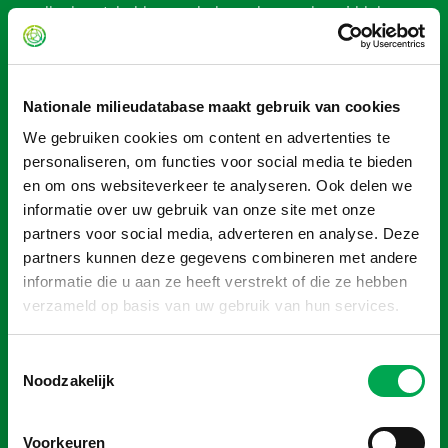
zandbad gaat, hebben we helemaal geen vlogmiddel meer
nodig. We gebruiken nu heel veel minder water en 100%
minder gevaarlijke stoffen.”
Nationale milieudatabase maakt gebruik van cookies
Ginny: “Heel belangrijk is ook het interne effect van al deze
ontwikkelingen. Door de inzichten uit de LCA’s gaan onze
We gebruiken cookies om content en advertenties te
collega’s ook kritischer kijken. Het zet aan het denken hoe
personaliseren, om functies voor social media te bieden
we het samen continu nog beter kunnen doen.”
en om ons websiteverkeer te analyseren. Ook delen we
informatie over uw gebruik van onze site met onze
partners voor social media, adverteren en analyse. Deze
Van downcyclen naar upcyclen
partners kunnen deze gegevens combineren met andere
Er gebeurt veel in de branche van isolatieglas, vertellen
informatie die u aan ze heeft verstrekt of die ze hebben
verzameld op basis van uw gebruik van hun services.
Ginny en Reinout. “Glas is het enige bouwmateriaal waar al
jaren een recyclingbijdrage voor in rekening wordt
gebracht. Daardoor is het mogelijk dat bedrijven en
Toestemmingsselectie
Noodzakelijk
particulieren overal kosteloos glas in kunnen inleveren. En
een zo hoog mogelijk percentage van het glas weer kan
wordt teruggebracht in de keten.”
Voorkeuren