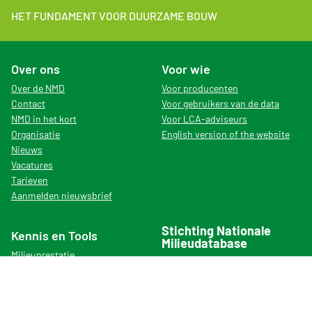
HET FUNDAMENT VOOR DUURZAME BOUW
Over ons
Voor wie
Over de NMD
Voor producenten
Contact
Voor gebruikers van de data
NMD in het kort
Voor LCA-adviseurs
Organisatie
English version of the website
Nieuws
Vacatures
Tarieven
Aanmelden nieuwsbrief
Stichting Nationale
Kennis en Tools
Milieudatabase
Milieuprestatie
Bezoekadres
Bepalingsmethode
De Monarch Tower
Instrumenthouders
Prinses Beatrixlaan 5
Milieudata