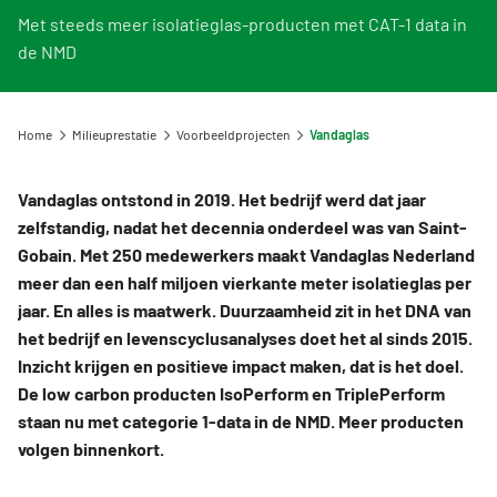
Viewer: zoek een milieuverklaring
Informatie voor LCA-opstellers en Toetsers
Overzicht opleidingen en trainingen
Voorbeeldprojecten
Nieuw bij de NMD? Zo werkt het stelsel
Met steeds meer isolatieglas-producten met CAT-1 data in
Gebruik van NMD-data
Informatie voor producenten en fabrikanten
de NMD
Veelgestelde vragen NMD Academy
Stel een vraag
Contact
Uitgelicht CAT1 milieuverklaring
Vergoedingsregeling Witte Vlekken
Geef uw feedback
Ons team
DigiGO
Milieu-impact categorieën
Home
Milieuprestatie
Voorbeeldprojecten
Vandaglas
Downloads
Organisatie
Veelgestelde vragen over de databases
Toetsing van de milieudata
Lustrum Stichting NMD
Vandaglas ontstond in 2019. Het bedrijf werd dat jaar
Vind een erkende LCA-toetser of opsteller
zelfstandig, nadat het decennia onderdeel was van Saint-
Feedback
Gobain. Met 250 medewerkers maakt Vandaglas Nederland
Zoeken
Categorie 3 data
meer dan een half miljoen vierkante meter isolatieglas per
Vacatures
jaar. En alles is maatwerk. Duurzaamheid zit in het DNA van
Niet-Nederlandse LCA's en EPD's in de NMD
Tarieven
het bedrijf en levenscyclusanalyses doet het al sinds 2015.
Veelgestelde vragen over milieudata & LCA's
Inzicht krijgen en positieve impact maken, dat is het doel.
NMD Events
De low carbon producten IsoPerform en TriplePerform
Persinformatie Nationale Milieudatabase
staan nu met categorie 1-data in de NMD. Meer producten
volgen binnenkort.