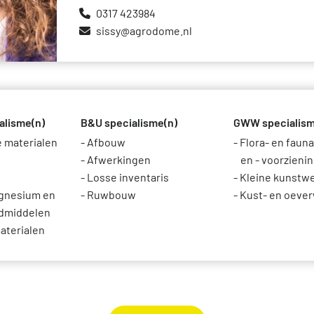
0317 423984
Toetsing van de milieudata
Vaca
sissy@agrodome.nl
stelde vragen over de databases
Vind een erkende LCA-toetser of opsteller
Tari
Categorie 3 data
NMD 
Niet-Nederlandse LCA's en EPD's in de NMD
Persi
alisme(n)
B&U specialisme(n)
GWW specialism
Veelgestelde vragen over milieudata & LCA's
 materialen
Afbouw
Flora- en faun
Afwerkingen
en - voorzieni
Losse inventaris
Kleine kunstw
agnesium en
Ruwbouw
Kust- en oeve
ndmiddelen
aterialen