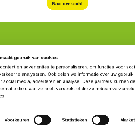
Naar overzicht
e
Kennis en Tools
 maakt gebruik van cookies
ontent en advertenties te personaliseren, om functies voor soci
centen
Milieuprestatie
kers van de data
Bepalingsmethode
erkeer te analyseren. Ook delen we informatie over uw gebruik
dviseurs
Instrumenthouders
or social media, adverteren en analyse. Deze partners kunnen 
ion of the website
Milieudata
ormatie die u aan ze heeft verstrekt of die ze hebben verzameld
Viewer
es.
Veelgestelde vragen
NMD Academy
Voorkeuren
Statistieken
Market