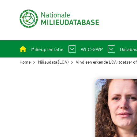
Milieuprestatie
WLC-GWP
Databa
Home
Milieudata (LCA)
Vind een erkende LCA-toetser of 
Bepalingsmethode Milieuprestatie Bouwwerke
Wat is WLC-GWP
Nation
Milieuprestatie toepassen bij B&U en GWW
Bepalingsmethode WLC
Proce
Milieuprestatieberekening
Over d
Rekeninstrumenten
Functi
Beleid en regelgeving
Gebrui
Voorbeeldprojecten
Uitgel