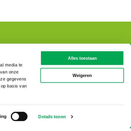
Stichting Nationale
Alles toestaan
Milieudatabase
al media te
 van onze
Bezoekadres
Weigeren
deze gegevens
De Monarch Tower
 op basis van
Prinses Beatrixlaan 5
2595 AK Den Haag
T: 070 – 307 29 29
© Copyright 2026
ing
Details tonen