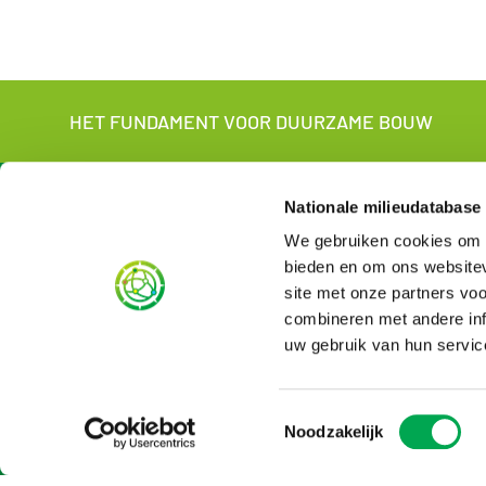
HET FUNDAMENT VOOR DUURZAME BOUW
Over ons
Voor wi
Nationale milieudatabase
We gebruiken cookies om c
Over de NMD
Voor produ
Contact
Voor gebrui
bieden en om ons websitev
NMD in het kort
Voor LCA-a
site met onze partners vo
Organisatie
English vers
combineren met andere inf
Nieuws
uw gebruik van hun servic
Vacatures
Tarieven
Aanmelden nieuwsbrief
Toestemmingsselectie
Noodzakelijk