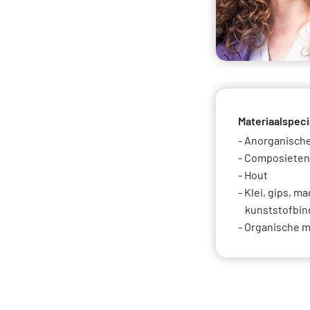
DigiGO
Veelge
Materiaalspeci
Anorganische
Composieten
Hout
Klei, gips, m
kunststofbi
Organische m