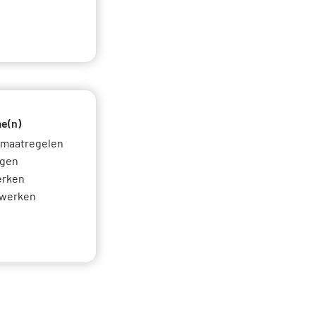
tures
even
Events
nformatie Nationale Milieudatabase
e(n)
amaatregelen
ngen
erken
rwerken