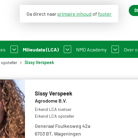
S
Ga direct naar
primaire inhoud
of
footer
ses
Milieudata (LCA)
NMD Academy
Over 
opsteller
Sissy Verspeek
n
ale Milieudatabase
Milieuverklaring
Cursusmateriaal
Nieuw
-GWP
ssendatabase
Mijn product in de NMD
Overzicht opleidingen en t
Cont
Sissy Verspeek
e viewer
Informatie voor LCA-opstellers en Toetsers
Veelgestelde vragen NMD 
Ons 
Agrodome B.V.
Erkend LCA toetser
onele beschrijvingen
Informatie voor producenten en fabrikanten
Organ
Erkend LCA opsteller
k van NMD-data
Vergoedingsregeling Witte Vlekken
Lust
Generaal Foulkesweg 42a
6703 BT, Wageningen
icht CAT1 milieuverklaring
Milieu-impact categorieën
Feed