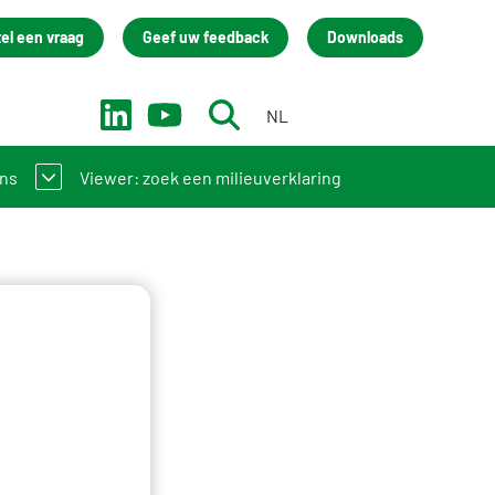
tel een vraag
Geef uw feedback
Downloads
NL
EN
ons
Viewer: zoek een milieuverklaring
 bij de NMD? Zo werkt het stelsel
rainingen
act
Academy
team
isatie
rum Stichting NMD
back