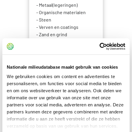
Metaal(legeringen)
Organische materialen
Steen
Verven en coatings
Zand en grind
B&U specialisme(n)
Afbouw
Afwerkingen
Cradle to gate products
Nationale milieudatabase maakt gebruik van cookies
Funderingen
We gebruiken cookies om content en advertenties te
Installaties
personaliseren, om functies voor social media te bieden
elektrotechnisch
en om ons websiteverkeer te analyseren. Ook delen we
Installaties
informatie over uw gebruik van onze site met onze
werktuigbouwkundig
partners voor social media, adverteren en analyse. Deze
Losse inventaris
partners kunnen deze gegevens combineren met andere
Ruwbouw
informatie die u aan ze heeft verstrekt of die ze hebben
Vaste voorzieningen
verzameld op basis van uw gebruik van hun services.