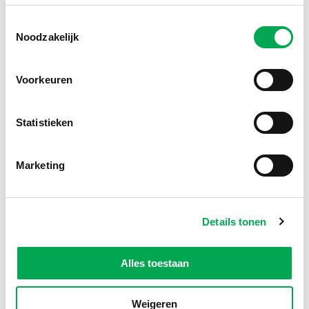
GWW specialisme(n)
Toestemmingsselectie
Afschermingsvoorzieningen
Noodzakelijk
Bijzondere verhardingen
Bitumineuze verhardingen
Voorkeuren
brandstof-
machinecombinaties
Statistieken
Conserveringswerken
Drainage
Elementenverhardingen
Marketing
Funderingsconstructies
Funderingslagen
Gas- en waterleiding
Details tonen
Grondwerken
Kabelwerk
Kleine kunstwerken
Alles toestaan
Remming- aanleg- en
geleidewerken
Weigeren