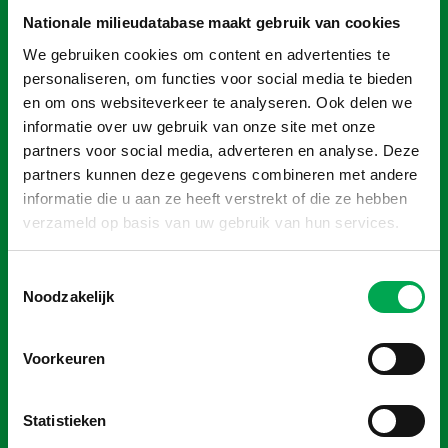
niet altijd. Daarom veranderden we de manier waarop we
Nationale milieudatabase maakt gebruik van cookies
de gevelpanelen vervoeren. We vervoeren ze nu liggend,
We gebruiken cookies om content en advertenties te
met her te gebruiken hoekstukken. Die hoekstukken zijn
personaliseren, om functies voor social media te bieden
heel flexibel in gebruik en komen altijd terug, waardoor we
en om ons websiteverkeer te analyseren. Ook delen we
ze voor meerdere leveringen kunnen gebruiken. Daardoor
informatie over uw gebruik van onze site met onze
hebben we nu alweer een betere score dan bij onze eerste
partners voor social media, adverteren en analyse. Deze
LCA. We zijn erg blij met de score.”
partners kunnen deze gegevens combineren met andere
informatie die u aan ze heeft verstrekt of die ze hebben
verzameld op basis van uw gebruik van hun services.
Minder materiaal, meer recycling
Recycling en optimalisatie is iets waar Solarix continu mee
Toestemmingsselectie
bezig is. “We gebruiken inmiddels aluminium voor ons
Noodzakelijk
montagesysteem dat voor 80% is gerecycled. En door
slimmer te monteren besparen we materiaal. Wat dat
Voorkeuren
betreft zijn we wel benieuwd naar de volgende LCA. We
hebben al allerlei mooie verbeteringen doorgevoerd.”
Statistieken
Afweging van belangen