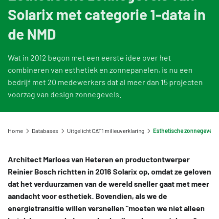
Viewer: zoek een milieuverklaring
Informatie voor LCA-opstellers en Toetsers
Overzicht opleidingen en trainingen
Nieuw bij de NMD? Zo werkt het stelsel
Solarix met categorie 1-data in
Gebruik van NMD-data
Informatie voor producenten en fabrikanten
Veelgestelde vragen NMD Academy
Stel een vraag
Contact
de NMD
Uitgelicht CAT1 milieuverklaring
Vergoedingsregeling Witte Vlekken
Geef uw feedback
Ons team
DigiGO
Wat in 2012 begon met een eerste idee over het
Milieu-impact categorieën
Downloads
Organisatie
combineren van esthetiek en zonnepanelen, is nu een
Veelgestelde vragen over de databases
Toetsing van de milieudata
bedrijf met 20 medewerkers dat al meer dan 15 projecten
Lustrum Stichting NMD
voorzag van design zonnegevels.
Vind een erkende LCA-toetser of opsteller
Feedback
Zoeken
Categorie 3 data
Vacatures
Home
Databases
Uitgelicht CAT1 milieuverklaring
Niet-Nederlandse LCA's en EPD's in de NMD
Tarieven
Veelgestelde vragen over milieudata & LCA's
Architect Marloes van Heteren en productontwerper
NMD Events
Reinier Bosch richtten in 2016 Solarix op, omdat ze geloven
dat het verduurzamen van de wereld sneller gaat met meer
Persinformatie Nationale Milieudatabase
aandacht voor esthetiek. Bovendien, als we de
energietransitie willen versnellen “moeten we niet alleen