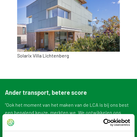
Solarix Villa Lichtenberg
Ander transport, betere score
“Ook het moment van het maken van de LCA is bij ons best
een bepalend keuze, merkten we. We ontwikkelen ons
product en onze processen de hele tijd door. Zo verpakten
we de gevelpanelen voorheen in een soort houten kisten.
Het idee was om die kisten te hergebruiken, maar dat lukte