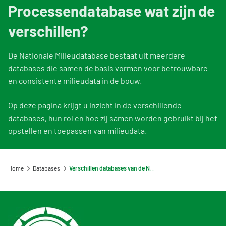
Viewer: zoek een milieuverklaring
Informatie voor LCA-opstellers en Toetsers
Overzicht opleidingen en trainingen
Processendatabase wat zijn de
Voorbeeldprojecten
Nieuw bij de NMD? Zo werkt het stelsel
Gebruik van NMD-data
Informatie voor producenten en fabrikanten
Veelgestelde vragen NMD Academy
Stel een vraag
verschillen?
Contact
Uitgelicht CAT1 milieuverklaring
Vergoedingsregeling Witte Vlekken
Geef uw feedback
Ons team
De Nationale Milieudatabase bestaat uit meerdere
DigiGO
Milieu-impact categorieën
Downloads
databases die samen de basis vormen voor betrouwbare
Organisatie
Veelgestelde vragen over de databases
en consistente milieudata in de bouw.
Toetsing van de milieudata
Lustrum Stichting NMD
Vind een erkende LCA-toetser of opsteller
Op deze pagina krijgt u inzicht in de verschillende
Feedback
Zoeken
databases, hun rol en hoe zij samen worden gebruikt bij het
Categorie 3 data
opstellen en toepassen van milieudata.
Vacatures
Niet-Nederlandse LCA's en EPD's in de NMD
Tarieven
Veelgestelde vragen over milieudata & LCA's
Home
Databases
Verschillen databases van de NMD
NMD Events
Persinformatie Nationale Milieudatabase