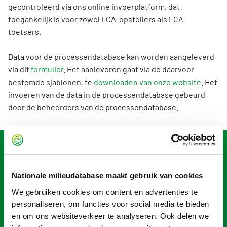
gecontroleerd via ons online invoerplatform, dat
toegankelijk is voor zowel LCA-opstellers als LCA-
toetsers.
Data voor de processendatabase kan worden aangeleverd
via dit
formulier
. Het aanleveren gaat via de daarvoor
bestemde sjablonen, te
downloaden van onze website
. Het
invoeren van de data in de processendatabase gebeurd
door de beheerders van de processendatabase.
Update frequentie, versies en peildatum
De NMD wordt dagelijks bijgewerkt. Zodra een erkende
Nationale milieudatabase maakt gebruik van cookies
LCA-toetser een milieuverklaring goedkeurt en de
We gebruiken cookies om content en advertenties te
publicatie bevestigt via het online invoerplatform, wordt de
personaliseren, om functies voor social media te bieden
data de volgende dag opgenomen in de NMD. De NMD werkt
en om ons websiteverkeer te analyseren. Ook delen we
niet met versienummers, maar hanteert een peildatum.