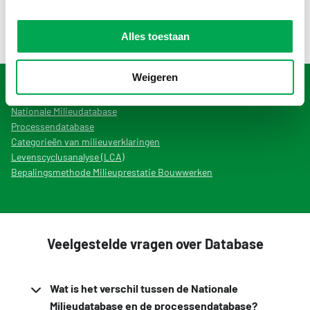
toegankelijk voor licentiehouders, zoals LCA-bureaus en
LCA-opstellers, die deze database in Simapro gebruiken.
Alles toestaan
Weigeren
Gerelateerd
Nationale Milieudatabase
Processendatabase
Categorieën van milieuverklaringen
Levenscyclusanalyse (LCA)
Bepalingsmethode Milieuprestatie Bouwwerken
Veelgestelde vragen over Database
Wat is het verschil tussen de Nationale
Milieudatabase en de processendatabase?