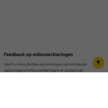
Feedback op milieuverklaringen
Heeft u inhoudelijke opmerkingen op bestaande
rapportages/milieuverklaringen of update van
milieuverklaringen en/of fouten? Wij nodigen u van harte
uit om deze met ons te delen. Als u rapportages of
milieuverklaringen mist kunt u dit ook doorgeven.
Ga naar de feedbackpagina