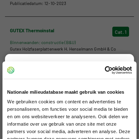
Publicatiedatum: 12-10-2023
GUTEX Thermoinstal
Cat. 1
Binnenwanden; constructie (B&U)
Gutex Holzfaserplattenwerk H. Henselmann GmbH & Co
Publicatiedatum: 12-10-2023
Disclaimer
Met onze viewer geven we inzicht in de
GUTEX Thermowall-L
Cat. 1
milieuverklaringen die zijn geregistreerd in de
Nationale milieudatabase maakt gebruik van cookies
Nationale Milieudatabase. Deze milieuverklaringen
Buitenwanden; constructief, (B&U)
worden onder andere gebruikt in rekeninstrumenten
Gutex Holzfaserplattenwerk H. Henselmann GmbH & Co
We gebruiken cookies om content en advertenties te
Publicatiedatum: 12-10-2023
voor het berekenen van de MPG (Milieu Prestatie
personaliseren, om functies voor social media te bieden
Gebouwen) en MKI (Milieu Kosten Indicator).
en om ons websiteverkeer te analyseren. Ook delen we
De viewer is niet bedoeld voor het maken van
informatie over uw gebruik van onze site met onze
MPG/MKI berekeningen of het vergelijken van
partners voor social media, adverteren en analyse. Deze
GUTEX Thermoflat
Cat. 1
partners kunnen deze gegevens combineren met andere