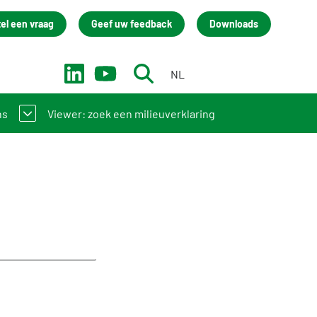
tel een vraag
Geef uw feedback
Downloads
NL
EN
ns
Viewer: zoek een milieuverklaring
 bij de NMD? Zo werkt het stelsel
ainingen
ct
Academy
eam
isatie
um Stichting NMD
back