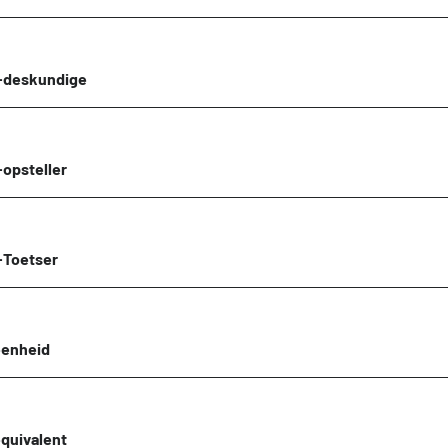
-deskundige
opsteller
-Toetser
eenheid
equivalent