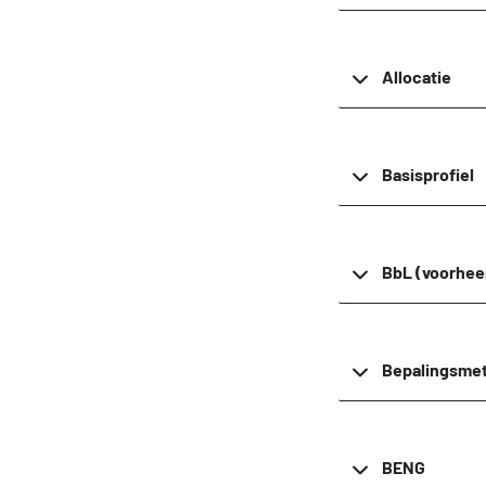
Voorbeeldprojecten
DigiGO
Allocatie
Veelge
Basisprofiel
BbL (voorhee
Bepalingsme
BENG