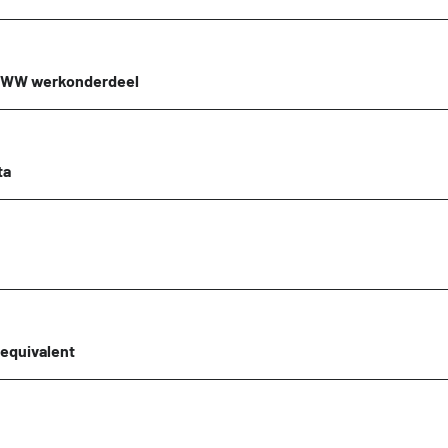
GWW werkonderdeel
ta
equivalent