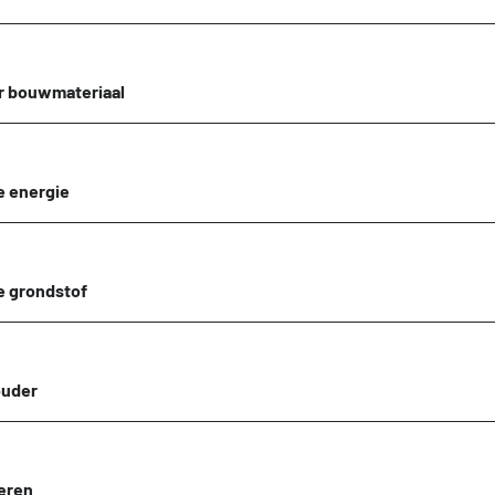
r bouwmateriaal
 energie
 grondstof
ouder
eren