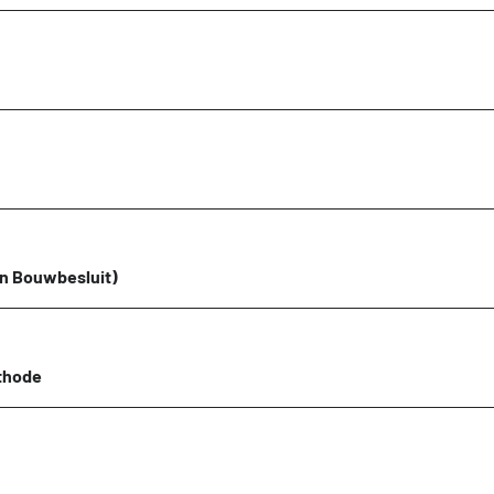
Toetsing van de milieudata
Vacat
stelde vragen over de databases
Vind een erkende LCA-toetser of opsteller
Tarie
Categorie 3 data
NMD 
Niet-Nederlandse LCA's en EPD's in de NMD
Persi
Veelgestelde vragen over milieudata & LCA's
n Bouwbesluit)
thode