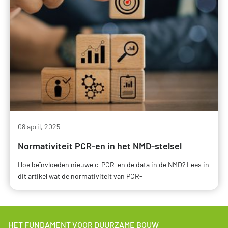
08 april, 2025
Normativiteit PCR-en in het NMD-stelsel
Hoe beïnvloeden nieuwe c-PCR-en de data in de NMD? Lees in
dit artikel wat de normativiteit van PCR-
HET FUNDAMENT VOOR DUURZAME BOUW