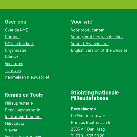
Over ons
Voor wie
Over de NMD
Voor producenten
Contact
Voor gebruikers van de data
NMD in het kort
Voor LCA-adviseurs
Organisatie
English version of the website
Nieuws
Vacatures
Tarieven
Aanmelden nieuwsbrief
Stichting Nationale
Kennis en Tools
Milieudatabase
Milieuprestatie
Bezoekadres
Bepalingsmethode
De Monarch Tower
Instrumenthouders
Prinses Beatrixlaan 5
Milieudata
2595 AK Den Haag
Viewer
T: 070 – 307 29 29
Veelgestelde vragen