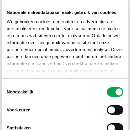
Nationale milieudatabase maakt gebruik van cookies
We gebruiken cookies om content en advertenties te
personaliseren, om functies voor social media te bieden
03 juli, 2026
en om ons websiteverkeer te analyseren. Ook delen we
informatie over uw gebruik van onze site met onze
Release PCR Asfalt 3.0
partners voor social media, adverteren en analyse. Deze
Per 1 januari 2027 geldt een nieuwe PCR voor asfalt,
partners kunnen deze gegevens combineren met andere
gebaseerd op Bepalingsmethode 2.0. Lees meer
informatie die u aan ze heeft verstrekt of die ze hebben
verzameld op basis van uw gebruik van hun services.
Toestemmingsselectie
Noodzakelijk
Voorkeuren
Statistieken