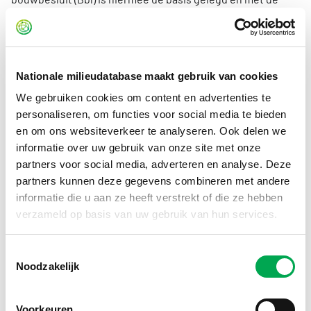
EPBD IV wordt de rest van Europa meegenomen.
Conclusie
Bovengenoemde ontwikkelingen zijn heel belangrijk voor
Nationale milieudatabase maakt gebruik van cookies
de verduurzaming van de bouw. Wij volgen dit nauwlettend
We gebruiken cookies om content en advertenties te
en proberen hier zoveel mogelijk actief aan deel te nemen.
personaliseren, om functies voor social media te bieden
Nederland is een van de koplopers op het vlak van
en om ons websiteverkeer te analyseren. Ook delen we
meetbaar maken van circulair en duurzaam bouwen. We
informatie over uw gebruik van onze site met onze
hebben dus genoeg kennis en ervaring te brengen naar
partners voor social media, adverteren en analyse. Deze
Europa. En natuurlijk doen we zelf ook nog genoeg
partners kunnen deze gegevens combineren met andere
inspiratie op bij de andere lidstaten. We hebben met een
informatie die u aan ze heeft verstrekt of die ze hebben
aantal landen de connectie al eens gelegd.
verzameld op basis van uw gebruik van hun services.
Uiteraard beïnvloeden deze en komende Europese
Toestemmingsselectie
veranderingen de mate waarop Nederland nog vrij spel
Noodzakelijk
heeft om op hetzelfde tempo voort te bouwen. Maar de
harmonisatie en de invloed vanuit Europa is belangrijk en
Voorkeuren