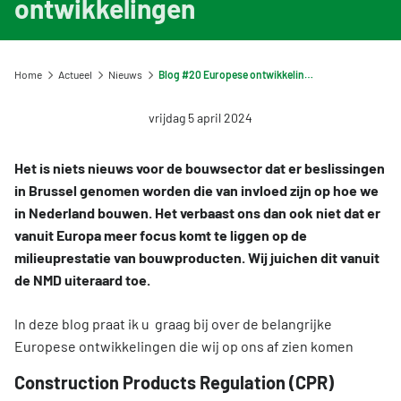
ontwikkelingen
Viewer: zoek een milieuverklaring
Informatie voor LCA-opstellers en Toetsers
Overzicht opleidingen en trainingen
Voorbeeldprojecten
Nieuw bij de NMD? Zo werkt het stelsel
Gebruik van NMD-data
Informatie voor producenten en fabrikanten
Veelgestelde vragen NMD Academy
Stel een vraag
Contact
Uitgelicht CAT1 milieuverklaring
Vergoedingsregeling Witte Vlekken
Home
Actueel
Nieuws
Blog #20 Europese ontwikkelingen
Geef uw feedback
Ons team
DigiGO
Milieu-impact categorieën
Downloads
vrijdag 5 april 2024
Organisatie
Veelgestelde vragen over de databases
Toetsing van de milieudata
Lustrum Stichting NMD
Het is niets nieuws voor de bouwsector dat er beslissingen
Vind een erkende LCA-toetser of opsteller
in Brussel genomen worden die van invloed zijn op hoe we
Feedback
Zoeken
in Nederland bouwen. Het verbaast ons dan ook niet dat er
Categorie 3 data
Vacatures
vanuit Europa meer focus komt te liggen op de
Niet-Nederlandse LCA's en EPD's in de NMD
milieuprestatie van bouwproducten. Wij juichen dit vanuit
Tarieven
de NMD uiteraard toe.
Veelgestelde vragen over milieudata & LCA's
NMD Events
In deze blog praat ik u graag bij over de belangrijke
Persinformatie Nationale Milieudatabase
Europese ontwikkelingen die wij op ons af zien komen
Construction Products Regulation (CPR)