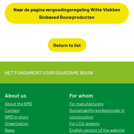
Naar de pagina vergoedingsregeling Witte Vlekken
Biobased Bouwproducten
Return to list
HET FUNDAMENT VOOR DUURZAME BOUW
About us
For whom
About the NMD
For manufacturers
Contact
Sustainability professionals in
NMD in short
construction
Organisation
For LCA-experts
News
English version of the website