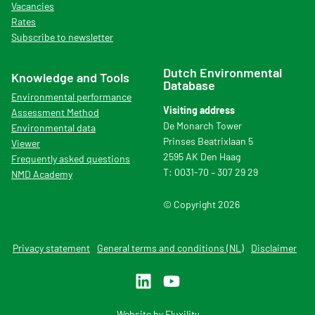
Vacancies
Rates
Subscribe to newsletter
Dutch Environmental
Knowledge and Tools
Database
Environmental performance
Visiting address
Assessment Method
De Monarch Tower
Environmental data
Prinses Beatrixlaan 5
Viewer
2595 AK Den Haag
Frequently asked questions
T: 0031-70 – 307 29 29
NMD Academy
© Copyright 2026
Privacy statement
General terms and conditions (NL)
Disclaimer
Website by
Fluxility