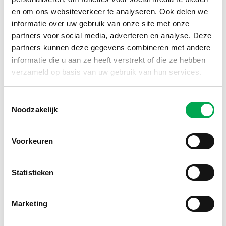
Thomas heeft deze presentatie zonder
en om ons websiteverkeer te analyseren. Ook delen we
powerpointpresentatie gegeven.
informatie over uw gebruik van onze site met onze
partners voor social media, adverteren en analyse. Deze
partners kunnen deze gegevens combineren met andere
informatie die u aan ze heeft verstrekt of die ze hebben
verzameld op basis van uw gebruik van hun services.
Toestemmingsselectie
Noodzakelijk
Voorkeuren
Statistieken
Marketing
Sissy Verspeek van
Agrome
is gespecialiseerd in het
bouwen met biobased materialen en houdt zich onder