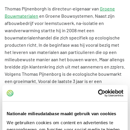
Thomas Pijnenborgh is directeur-eigenaar van
Groene
Bouwmaterialen
en Groene Bouwsystemen. Naast zijn
afbouwbedrijf voor leemstucwerk, na-isolatie en
wandverwarming startte hij in 2008 met een
bouwmaterialenhandel die zich specifiek op ecologische
producten richt. In de beginfase was hij vooral bezig met
het leveren van materialen aan particulieren die op een
milieubewuste manier aan het bouwen waren. Maar allengs
breidde zijn klantenkring zich uit met aannemers en zzp’ers.
Volgens Thomas Pijnenborg is de ecologische bouwmarkt
een groeimarkt. Vooral de laatste 3 jaar is er een
acceleratie opgetreden. Dat komt onder andere door de
toenemende aandacht voor houtskeletbouw. Deze
bouwwijze biedt goede mogelijkheden om het gehele
bouwwerk met biobased materialen af te werken. Ook de
Nationale milieudatabase maakt gebruik van cookies
komst van de NMD en de berekening van de MPG speelt een
We gebruiken cookies om content en advertenties te
rol in de profilering van de ecologische bouwproducten.
personaliseren, om functies voor social media te bieden