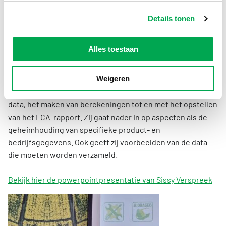
meer bezig met het ontwikkelen van LCA’s van
bouwmaterialen. Door Stichting NMD is zij erkend als LCA-
Details tonen
deskundige. Dat betekent dat zij ook als onafhankelijk
‘reviewer’ een door een producent, een leverancier of een
Alles toestaan
branche aangeleverde LCA controleert en beoordeelt. Pas
na goedkeuring van de reviewer mag de LCA in een NMD-
productkaart worden omgezet. Sissy beschrijft het
Weigeren
ontwikkelingsproces van een LCA; van het verzamelen van
data, het maken van berekeningen tot en met het opstellen
van het LCA-rapport. Zij gaat nader in op aspecten als de
geheimhouding van specifieke product- en
bedrijfsgegevens. Ook geeft zij voorbeelden van de data
die moeten worden verzameld.
Bekijk hier de powerpointpresentatie van Sissy Verspreek