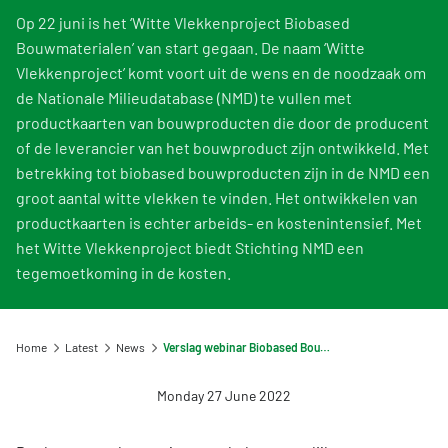
Information for Life Cycle Assessment (LCA) practitioners
Ask a question
Contact
Example projects
Op 22 juni is het ‘Witte Vlekkenproject Biobased
Information for data users
Provide your feedback
Environmental data for producers and manufacturers
Bouwmaterialen’ van start gegaan. De naam ‘Witte
Our team
Vlekkenproject’ komt voort uit de wens en de noodzaak om
Featured category 1 environmental declaration
Downloads
Compensation scheme Filling the Gaps
Organisation
de Nationale Milieudatabase (NMD) te vullen met
Digigo
productkaarten van bouwproducten die door de producent
Environmental impact categories
Feedback
of de leverancier van het bouwproduct zijn ontwikkeld. Met
Frequently asked questions about the databases
Verifying environmental data
Vacancies (only in Dutch)
betrekking tot biobased bouwproducten zijn in de NMD een
Search
groot aantal witte vlekken te vinden. Het ontwikkelen van
Recognised LCA experts
Rates
productkaarten is echter arbeids- en kostenintensief. Met
Category 3 data
het Witte Vlekkenproject biedt Stichting NMD een
NMD Events
tegemoetkoming in de kosten.
Non-Dutch LCAs and EPDs in the NMD
Press information Nationale Milieudatabase
Frequently asked questions about environmental data & LCAs
Home
Latest
News
Verslag webinar Biobased Bouwmaterialen in de NMD
Monday 27 June 2022