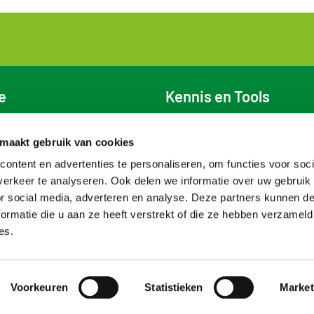
e
Kennis en Tools
centen
Milieuprestatie
kers van de data
Bepalingsmethode
 maakt gebruik van cookies
dviseurs
Instrumenthouders
ion of the website
Milieudata
ontent en advertenties te personaliseren, om functies voor soci
Viewer
erkeer te analyseren. Ook delen we informatie over uw gebruik
Veelgestelde vragen
or social media, adverteren en analyse. Deze partners kunnen 
NMD Academy
ormatie die u aan ze heeft verstrekt of die ze hebben verzameld
es.
Voorkeuren
Statistieken
Market
Privacyverklaring
Disclaimer