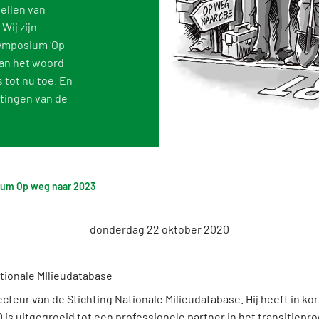
ellen van
Toetsing van de milieudata
Vacat
Wij zijn
symposium ‘Op
stelde vragen over de databases
Vind een erkende LCA-toetser of opsteller
Tarie
aan het woord
Categorie 3 data
NMD 
 tot nu toe. En
htingen van de
Niet-Nederlandse LCA's en EPD's in de NMD
Persi
Veelgestelde vragen over milieudata & LCA's
ium Op weg naar 2023
donderdag 22 oktober 2020
ecteur van de Stichting Nationale Milieudatabase. Hij heeft in kor
is uitgegroeid tot een professionele partner in het transitiepr