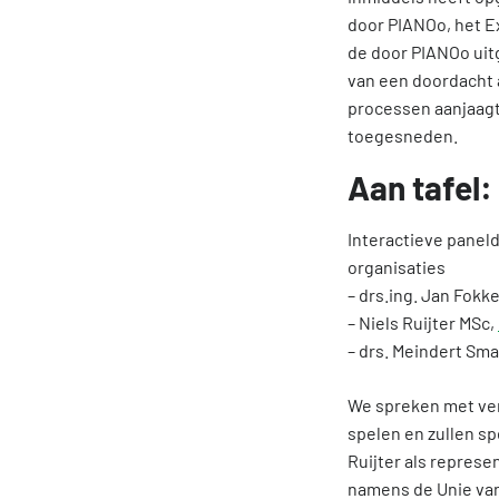
door PIANOo, het E
de door PIANOo uit
van een doordacht 
processen aanjaagt.
toegesneden.
Aan tafel:
Interactieve panel
organisaties
– drs.ing. Jan Fok
– Niels Ruijter MSc,
– drs. Meindert Sm
We spreken met ver
spelen en zullen s
Ruijter als repres
namens de Unie van