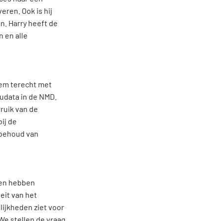
veren. Ook is hij
n. Harry heeft de
n en alle
hem terecht met
udata in de NMD.
ruik van de
bij de
 behoud van
een hebben
eit van het
ijkheden ziet voor
We stellen de vraag