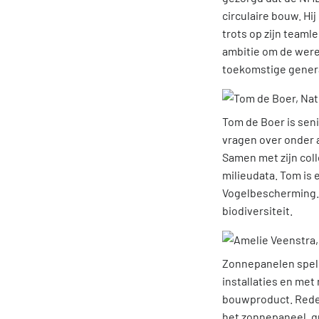
circulaire bouw. Hij
trots op zijn teaml
ambitie om de werel
toekomstige gener
Tom de Boer is sen
vragen over onder 
Samen met zijn coll
milieudata. Tom is ee
Vogelbescherming. 
biodiversiteit.
Zonnepanelen spele
installaties en me
bouwproduct. Reden
het zonnepaneel, q