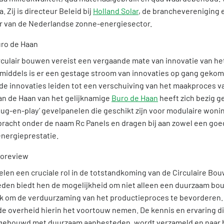
 Zij is directeur Beleid bij
Holland Solar
, de branchevereniging 
r van de Nederlandse zonne-energiesector.
circulair bouwen vereist een vergaande mate van innovatie van 
middels is er een gestage stroom van innovaties op gang gekome
 de innovaties leiden tot een verschuiving van het maakproces 
jan de Haan van het gelijknamige
Buro de Haan
heeft zich bezig 
plug-en-play’ gevelpanelen die geschikt zijn voor modulaire won
ebracht onder de naam Rc Panels en dragen bij aan zowel een goe
energieprestatie.
len een cruciale rol in de totstandkoming van de Circulaire Bo
en biedt hen de mogelijkheid om niet alleen een duurzaam bo
ok om de verduurzaming van het productieproces te bevorderen. 
de overheid hierin het voortouw nemen. De kennis en ervaring d
pgebouwd met duurzaam aanbesteden, wordt verzameld en naar 