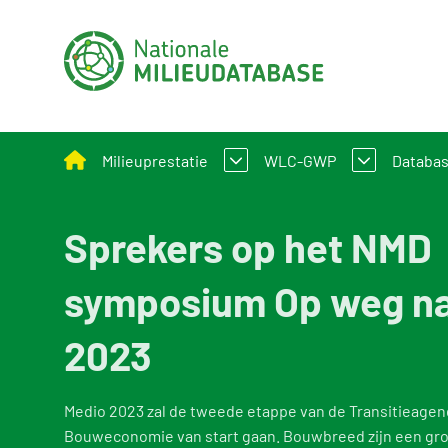
Milieuprestatie
WLC-GWP
Databa
Sprekers op het NMD
Bepalingsmethode Milieuprestatie Bouwwerke
Wat is WLC-GWP
Nation
Milieuprestatie toepassen bij B&U en GWW
Bepalingsmethode WLC
Proce
symposium Op weg n
Milieuprestatieberekening
Over d
2023
Rekeninstrumenten
Functi
Circulair bouwen
Gebrui
Medio 2023 zal de tweede etappe van de Transitieagend
Bouweconomie van start gaan. Bouwbreed zijn een gro
Beleid en regelgeving
Uitgel