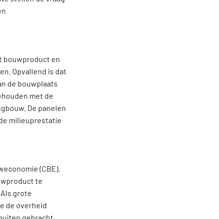
en
het bouwproduct en
n. Opvallend is dat
van de bouwplaats
gehouden met de
ingbouw. De panelen
de milieuprestatie
uweconomie (CBE).
uwproduct te
Als grote
ie de overheid
buiten gebracht