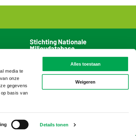
Stichting Nationale
Milieudatabase
Bezoekadres
Alles toestaan
De Monarch Tower
al media te
Prinses Beatrixlaan 5
 van onze
2595 AK Den Haag
Weigeren
deze gegevens
T: 070 – 307 29 29
 op basis van
© Copyright 2026
ing
Details tonen