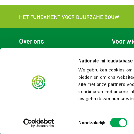
HET FUNDAMENT VOOR DUURZAME BOUW
Over ons
Voor wi
Over de NMD
Voor produ
Contact
Voor gebrui
Nationale milieudatabase
NMD in het kort
Voor LCA-a
Organisatie
English vers
We gebruiken cookies om c
Nieuws
bieden en om ons websitev
Vacatures
site met onze partners vo
Tarieven
combineren met andere inf
Aanmelden nieuwsbrief
uw gebruik van hun servic
Toestemmingsselectie
Noodzakelijk
Website door
Fluxility