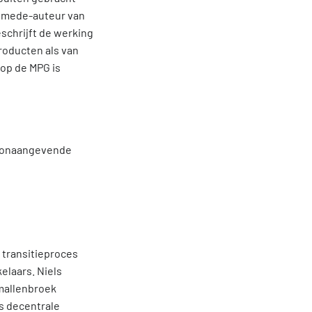
s mede-auteur van
eschrijft de werking
roducten als van
 op de MPG is
 toonaangevende
 transitieproces
elaars. Niels
Smallenbroek
s decentrale