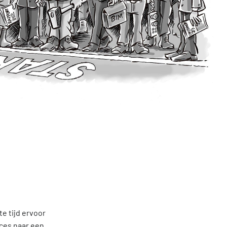
ures
ven
Events
nformatie Nationale Milieudatabase
te tijd ervoor
oces naar een