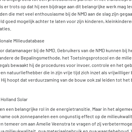
 is er trots op dat hij een bijdrage aan dit belangrijke werk mag le
eden die met veel enthousiasme bij de NMD aan de slag zijn gegaa
d goed mogelijk achter te laten voor zijn kinderen, kleinkindere
aties.
ior datamanager bij de NMD. Gebruikers van de NMD kunnen bij 
andere de Bepalingsmethode, het Toetsingsprotocol en de milie
ega’s bewaakt hij de procedures voor invoer, controle en het geb
n natuurliefhebber die in zijn vrije tijd zich inzet als vrijwilliger 
Hij hoopt dat verduurzaming van de bouw ook zal leiden tot het
n een belangrijke rol in de energietransitie. Maar in het algem
t name ook zonnepanelen een ongunstig effect op de milieukwalit
 temeer om aan Amelie Veenstra te vragen of zij verbetermogel
ua milieukwaliteit, qua materiaalgebruik en qua waardebehoud. 