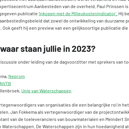
xpertisecentrum Aanbesteden van de overheid. Paul Prinssen i
gegeven publicatie
‘Inkopen met de Milieukostenindicator’.
Hij b
aanbestedingsbeleid dat zowel de ontwikkeling van duurzame p
 Ook geeft hij een preview van een gelijksoortige publicatie die
 waar staan jullie in 2023?
discussie onder leiding van de dagvoorzitter met sprekers van
kema,
Neprom
NVTB
allenbroek,
Unie van Waterschappen
tegenwoordigers van organisaties die een belangrijke rol in het
pelen. Jan Fokkema als vertegenwoordiger van de projectontwikk
entant van de toeleveranciers van bouwmaterialen en Meindert 
 Waterschappen. De Waterschappen zijn in hun hoedanigheid al