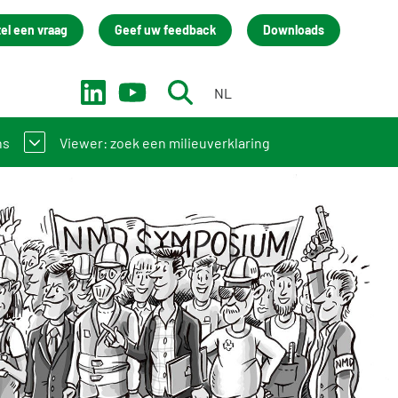
tel een vraag
Geef uw feedback
Downloads
NL
EN
ns
Viewer: zoek een milieuverklaring
 bij de NMD? Zo werkt het stelsel
ainingen
ct
Academy
eam
isatie
um Stichting NMD
back