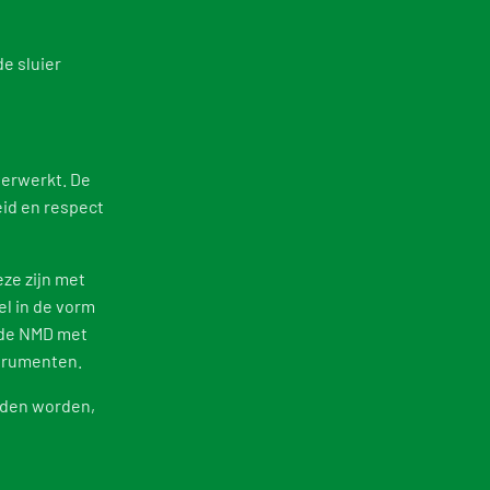
Digigo
Verifying environmental data
Rate
e sluier
Frequently asked questions about the databases
Recognised LCA experts
NMD 
Category 3 data
Press
Non-Dutch LCAs and EPDs in the NMD
verwerkt. De
eid en respect
Frequently asked questions about env
eze zijn met
l in de vorm
n de NMD met
strumenten.
onden worden,