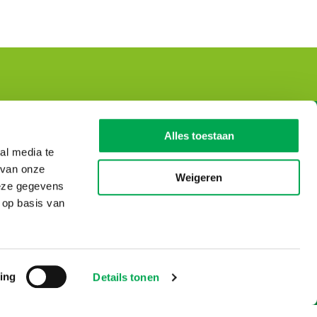
Dutch Environmental
Alles toestaan
Database
al media te
 van onze
Visiting address
Weigeren
deze gegevens
De Monarch Tower
 op basis van
Prinses Beatrixlaan 5
2595 AK Den Haag
T: 0031-70 – 307 29 29
© Copyright 2026
ing
Details tonen