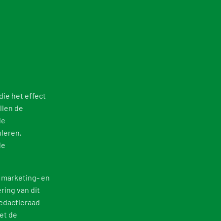
die het effect
llen de
de
leren,
le
 marketing- en
ring van dit
redactieraad
met de