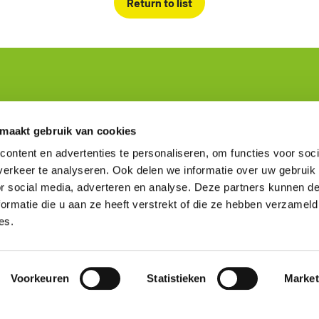
Return to list
om
Knowledge and Tools
 maakt gebruik van cookies
ontent en advertenties te personaliseren, om functies voor soci
turers
Environmental performance
ty professionals in construction
Assessment Method
erkeer te analyseren. Ook delen we informatie over uw gebruik
perts
Environmental data
or social media, adverteren en analyse. Deze partners kunnen 
ion of the website
Viewer
ormatie die u aan ze heeft verstrekt of die ze hebben verzameld
Frequently asked questions
es.
NMD Academy
Voorkeuren
Statistieken
Market