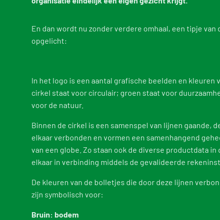
organisatie eindelijk een eigen gezicht krijgt.
Example projects
En dan wordt nu zonder verdere omhaal, een tipje van d
opgelicht:
In het logo is een aantal grafische beelden en kleuren 
cirkel staat voor circulair; groen staat voor duurzaamh
voor de natuur.
Binnen de cirkel is een samenspel van lijnen gaande, d
elkaar verbonden en vormen een samenhangend gehee
van een globe. Zo staan ook de diverse productdata i
elkaar in verbinding middels de gevalideerde rekenin
De kleuren van de bolletjes die door deze lijnen verb
zijn symbolisch voor:
Bruin: bodem