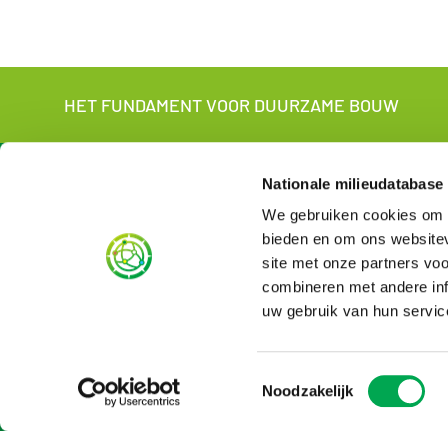
HET FUNDAMENT VOOR DUURZAME BOUW
About us
For wh
Nationale milieudatabase
We gebruiken cookies om c
About the NMD
For manufac
Contact
Sustainabili
bieden en om ons websitev
NMD in short
For LCA-ex
site met onze partners vo
Organisation
English vers
combineren met andere inf
News
uw gebruik van hun servic
Vacancies
Rates
Subscribe to newsletter
Toestemmingsselectie
Noodzakelijk