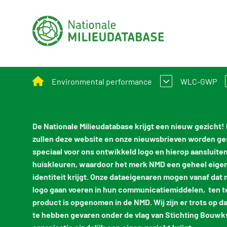
Environmental performance
WLC-GWP
Assessment Method for Environmental Perform
What is W
De Nationale Milieudatabase krijgt een nieuw gezicht!
zullen deze website en onze nieuwsbrieven worden ge
Applying environmental performance to new and
Assessmen
speciaal voor ons ontwikkeld logo en hierop aansluite
Environmental performance calculation
huiskleuren, waardoor het merk NMD een geheel eige
identiteit krijgt. Onze dataeigenaren mogen vanaf dat
Calculation tools
logo gaan voeren in hun communicatiemiddelen, ten t
product is opgenomen in de NMD. Wij zijn er trots op da
Circular construction
te hebben gevaren onder de vlag van Stichting Bouwkw
Policy and legislation