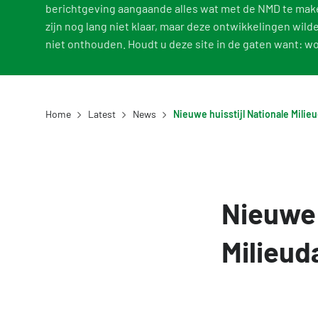
berichtgeving aangaande alles wat met de NMD te mak
zijn nog lang niet klaar, maar deze ontwikkelingen wilde
niet onthouden. Houdt u deze site in de gaten want: w
Home
Latest
News
Nieuwe 
Milieud