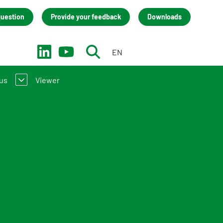
question
Provide your feedback
Downloads
EN
NL
us
Viewer
troduction to the NMD
act
(LCA) practitioners
team
 manufacturers
isation
back
cies (only in Dutch)