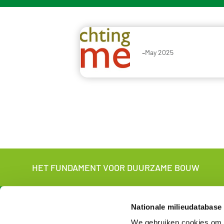
-
May 2025
HET FUNDAMENT VOOR DUURZAME BOUW
About us
For wh
Nationale milieudatabase
We gebruiken cookies om c
About the NMD
For manufac