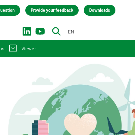
question
Provide your feedback
Downloads
EN
NL
us
Viewer
troduction to the NMD
act
(LCA) practitioners
team
 manufacturers
isation
back
cies (only in Dutch)