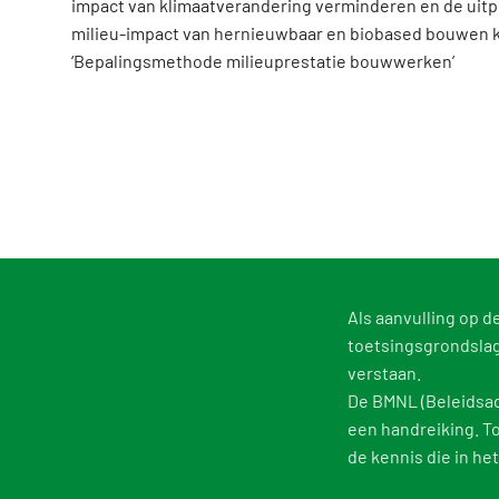
impact van klimaatverandering verminderen en de uitp
milieu-impact van hernieuwbaar en biobased bouwen 
‘Bepalingsmethode milieuprestatie bouwwerken’
Als aanvulling op 
toetsingsgrondsla
verstaan.
De BMNL (Beleidsad
een handreiking. T
de kennis die in het