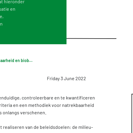
at hieronder
satie en
Digigo
Verifying environmental data
Rate
e,
Frequently asked questions about the databases
Recognised LCA experts
NMD 
an
Category 3 data
Press
Non-Dutch LCAs and EPDs in the NMD
Frequently asked questions about env
Begripsbepaling voor hernieuwbaarheid en biobased
Friday 3 June 2022
nduidige, controleerbare en te kwantificeren
iteria en een methodiek voor natrekbaarheid
is onlangs verschenen.
 realiseren van de beleidsdoelen: de milieu-