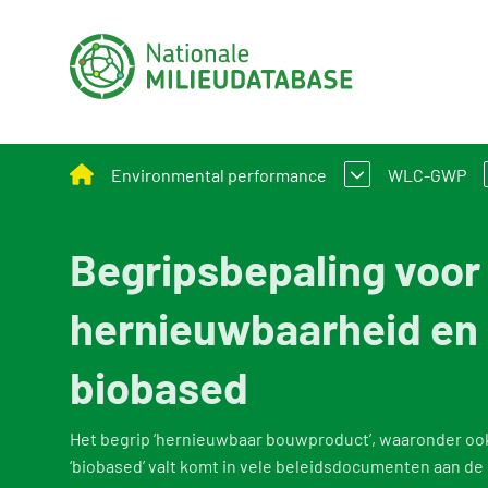
Environmental performance
WLC-GWP
Begripsbepaling voor
Assessment Method for Environmental Perform
What is W
Applying environmental performance to new and
Assessmen
hernieuwbaarheid en
Environmental performance calculation
biobased
Calculation tools
Policy and legislation
Het begrip ‘hernieuwbaar bouwproduct’, waaronder ook
‘biobased’ valt komt in vele beleidsdocumenten aan de o
Example projects