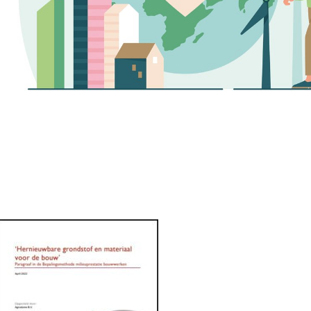
s
Events
 information Nationale Milieudatabase
ironmental data & LCAs