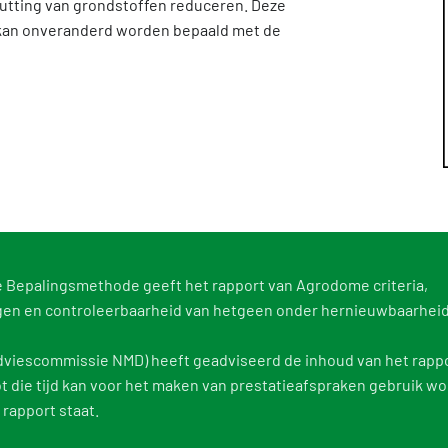
utting van grondstoffen reduceren. Deze
kan onveranderd worden bepaald met de
de Bepalingsmethode geeft het rapport van Agrodome criteria,
gen en controleerbaarheid van hetgeen onder hernieuwbaarhei
viescommissie NMD) heeft geadviseerd de inhoud van het rappor
ot die tijd kan voor het maken van prestatieafspraken gebruik 
 rapport staat.