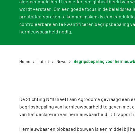
algemeenheid heeft eenieder een globaal beeld van w
wordt verstaan. Om een goede focus in de beleidsreali
prestatieafspraken te kunnen maken, is een eenduidig
controleerbare en te kwantificeren begripsbepaling v
hernieuwbaarheid nodig.
Home
Latest
News
De Stichting NMD heeft aan Agrodome gevraagd een ee
begripsbepaling van hernieuwbaarheid te geven met cr
van het declareren van hernieuwbaarheid. Dit rapport 
Hernieuwbaar en biobased bouwen is een middel bij het