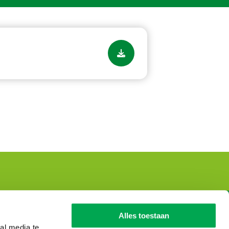
Dutch Environmental
Alles toestaan
Database
al media te